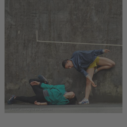
© south_nostalghia via Twenty20