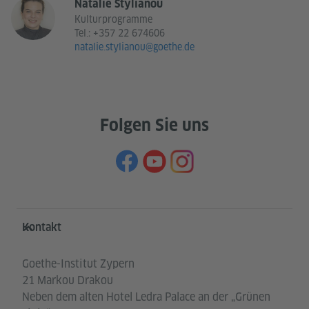
Natalie Stylianou
Kulturprogramme
Tel.:
+357 22 674606
natalie.stylianou@goethe.de
Folgen Sie uns
Service- und Informationsbereich
Kontakt
Goethe-Institut Zypern
21 Markou Drakou
Neben dem alten Hotel Ledra Palace an der „Grünen