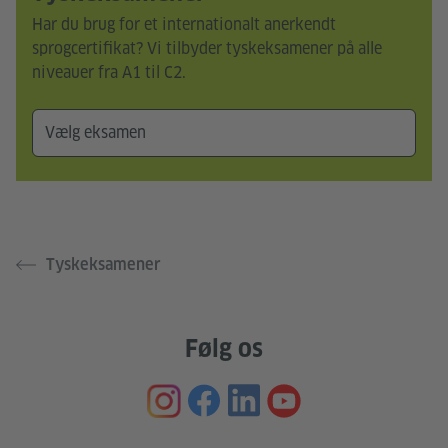
Har du brug for et internationalt anerkendt
sprogcertifikat? Vi tilbyder tyskeksamener på alle
niveauer fra A1 til C2.
Tyskeksamener
Følg os