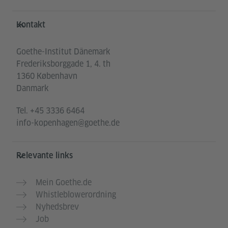
Service- und Informationsbereich
Kontakt
Goethe-Institut Dänemark
Frederiksborggade 1, 4. th
1360 København
Danmark
Tel.
+45 3336 6464
info-kopenhagen@goethe.de
Relevante links
Mein Goethe.de
Whistleblowerordning
Nyhedsbrev
Job