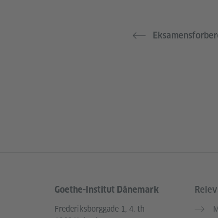
Eksamensforber
Goethe-Institut Dänemark
Relev
Service- und Informationsbereich
Frederiksborggade 1, 4. th
M