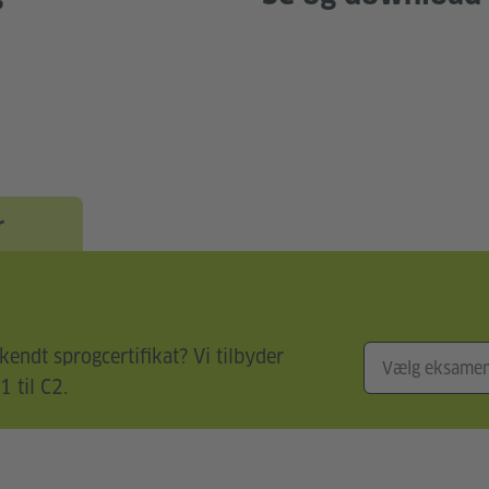
r
kendt sprogcertifikat? Vi tilbyder
 til C2.