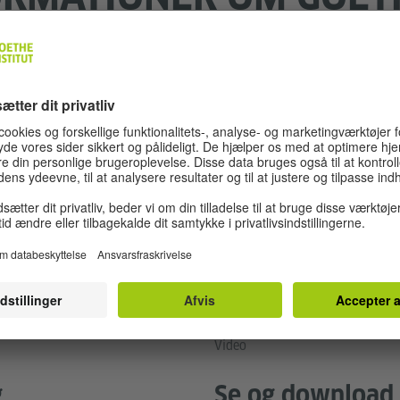
Video
g
Se og download 