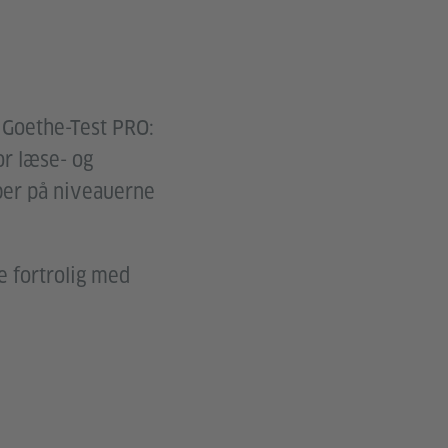
l Goethe-Test PRO:
or læse- og
ber på niveauerne
e fortrolig med