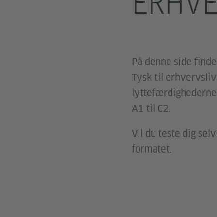
ERHVE
På denne side finder
Tysk til erhvervsli
lyttefærdighederne
A1 til C2.
Vil du teste dig se
formatet.