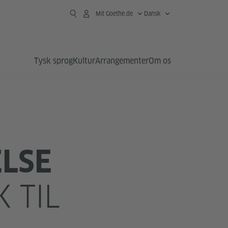
Mit Goethe.de
Dansk
Tysk sprog
Kultur
Arrangementer
Om os
LSE
 TIL