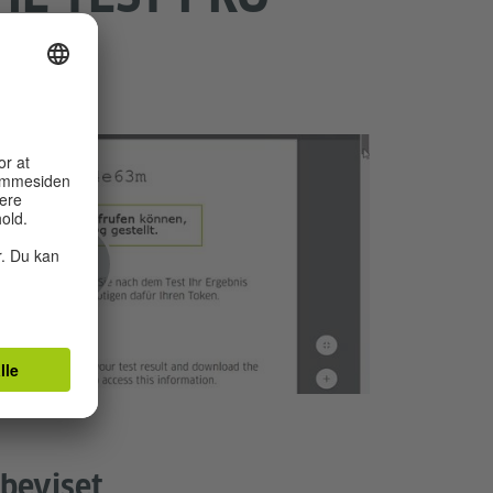
beviset