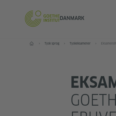
DANMARK
Start
Tysk sprog
Tyskeksamener
EKSA
GOETH