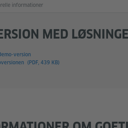
relle informationer
ERSION MED LØSNING
Demo-version
moversionen
(PDF, 439 KB)
ORMATIONER OM GOETH