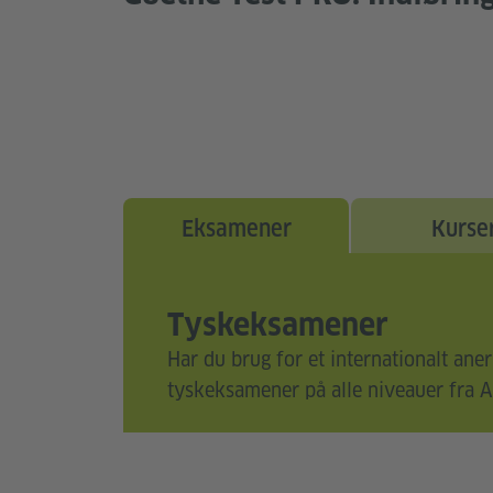
Eksamener
Kurse
Tyskeksamener
Har du brug for et internationalt aner
tyskeksamener på alle niveauer fra A1