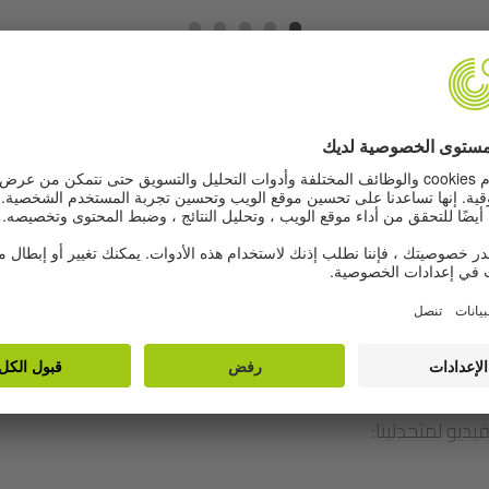
لمجتمع المدني وتعزيزه هي من بين الأهداف الكثيرة التي تهدف إلي
 فقد نظم معهد جوته في الإسكندرية لقاء تواصلي لخريجي/ات مشاري
لمرأة والجندر" و"المجتمع والتنوع في دائرة الضوء".
، سعى اللقاء إلى ربط المشاركين/ات فيما بينهم/هن، من جهة، 
لمدني مثل "كاريتاس – مصر" و "مؤسسة كير مصر للتنمية" التي 
دني، من جهة أخرى. بالإضافة إلى ذلك، قدم اللقاء للمشاركين/ات الف
تفيدهم/هن في العمل على التعليم المدني والجندري.
ديو لمتحدثينا: