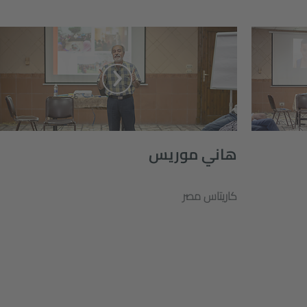
هاني موريس
كاريتاس مصر