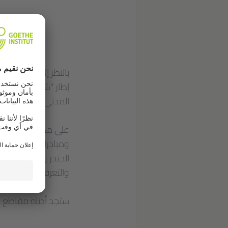
بالنظر إلى أن دعم ا
إطار "شراكة تعزيز"،
المدني" و"مشروعات ا
على مدار ثلاث أيام
ومبادرات المجتمع ا
الجندر والتعليم الم
والتعرف على أدوات 
ستجد أدناه مقاطع في