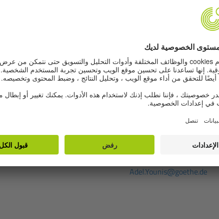
© معهد جوته الإسكندرية/ ماريان عازر
عادل يونس
مسؤول الإعـــلام والعلاقات العامة
Adel.Younis@goethe.de