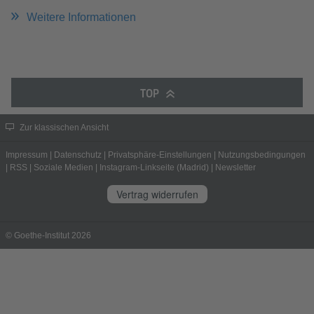
Weitere Informationen
TOP
Zur klassischen Ansicht
Impressum
|
Datenschutz
|
Privatsphäre-Einstellungen
|
Nutzungsbedingungen
|
RSS
|
Soziale Medien
|
Instagram-Linkseite (Madrid)
|
Newsletter
Vertrag widerrufen
© Goethe-Institut 2026