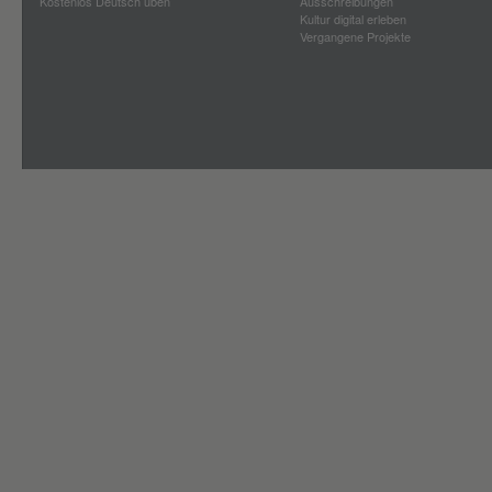
Kostenlos Deutsch üben
Ausschreibungen
Kultur digital erleben
Vergangene Projekte