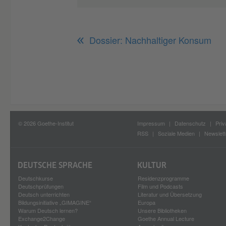
Dossier: Nachhaltiger Konsum
© 2026 Goethe-Institut
Impressum
Datenschutz
Priv
RSS
Soziale Medien
Newslett
DEUTSCHE SPRACHE
KULTUR
Deutschkurse
Residenzprogramme
Deutschprüfungen
Film und Podcasts
Deutsch unterrichten
Literatur und Übersetzung
Bildungsinitiative „GIMAGINE“
Europa
Warum Deutsch lernen?
Unsere Bibliotheken
Exchange2Change
Goethe Annual Lecture