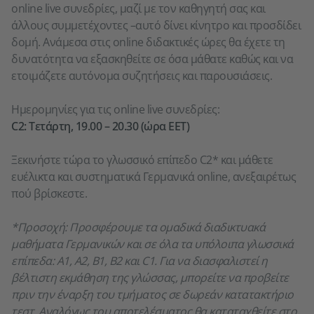
online live συνεδρίες, μαζί με τον καθηγητή σας και
άλλους συμμετέχοντες –αυτό δίνει κίνητρο και προσδίδει
δομή. Ανάμεσα στις online διδακτικές ώρες θα έχετε τη
δυνατότητα να εξασκηθείτε σε όσα μάθατε καθώς και να
ετοιμάζετε αυτόνομα συζητήσεις και παρουσιάσεις.
Ημερομηνίες για τις online live συνεδρίες:
C2: Τετάρτη, 19.00 – 20.30 (ώρα EET)
Ξεκινήστε τώρα το γλωσσικό επίπεδο C2* και μάθετε
ευέλικτα και συστηματικά Γερμανικά online, ανεξαιρέτως
πού βρίσκεστε.
*Προσοχή: Προσφέρουμε τα ομαδικά διαδικτυακά
μαθήματα Γερμανικών και σε όλα τα υπόλοιπα γλωσσικά
επίπεδα: A1, A2, B1, B2 και C1. Για να διασφαλιστεί η
βέλτιστη εκμάθηση της γλώσσας, μπορείτε να προβείτε
πριν την έναρξη του τμήματος σε δωρεάν κατατακτήριο
τεστ. Αναλόγως του αποτελέσματος θα καταταχθείτε στο