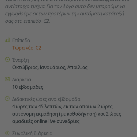
αντίστοιχο τμήμα. Για τον λόγο αυτό δεν μπορούμε να
εγγυηθούμε εκ των προτέρων την αυτόματη κατάταξή
σας στο επίπεδο C2.
Kursdetails
Επίπεδο
Τώρα νέο: C2
Έναρξη
Οκτώβριος, Ιανουάριος, Απρίλιος
Διάρκεια
10 εβδομάδες
Διδακτικές ώρες ανά εβδομάδα
4 ώρες των 45 λεπτών, εκ των οποίων 2 ώρες
αυτόνομη εκμάθηση (με καθοδήγηση) και 2 ώρες
ομαδικές online live συνεδρίες
Συνολική διάρκεια