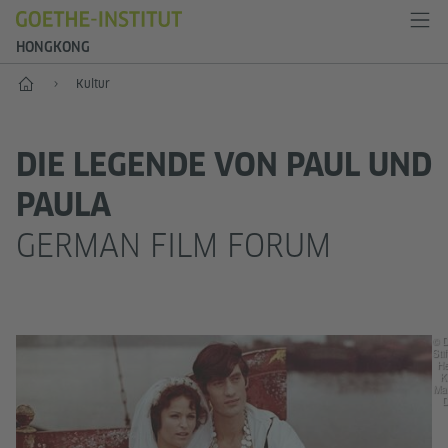
HONGKONG
Start
Kultur
DIE LEGENDE VON PAUL UND
PAULA
GERMAN FILM FORUM
© 
Sti
He
K
Ma