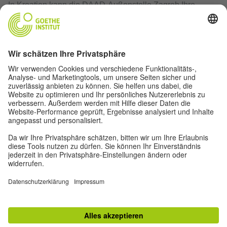
In Kroatien kann die DAAD-Außenstelle Zagreb Ihre
Fragen beantworten. Ihr Hauptanliegen ist die Vergabe
von Stipendien für Hochschulangehörige aus Kroatien.
Zur Studienberatung
FACEBOOK
Besuchen Sie uns auf Facebook.
TOP
Zur klassischen Ansicht
Impressum
|
Datenschutz
|
Privatsphäre-Einstellungen
|
Nutzungsbedingungen
|
RSS
|
Newsletter
|
Instagram Linkliste