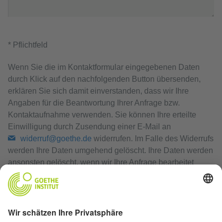
* Pflichtfeld
Wenn Sie die im Kontaktformular eingegebenen Daten
durch Klick auf den nachfolgenden Button übersenden,
erklären Sie sich damit einverstanden, dass wir Ihre
Angaben für die Beantwortung Ihrer Anfrage bzw.
Kontaktaufnahme verwenden. Sie können Ihre erteilte
Einwilligung durch Zusendung einer E-Mail an
widerruf@goethe.de
widerrufen. Im Falle des Widerrufs
werden Ihre Daten umgehend gelöscht. Ihre Daten werden
ansonsten gelöscht, wenn wir Ihre Anfrage bearbeitet
haben oder der Zweck der Speicherung entfallen ist.
Datenschutzerklärung