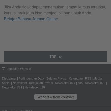
Jika Anda tidak dapat menemukan tempat kursus terdekat,
kursus jarak jauh bisa menjadi pilihan untuk Anda.
Belajar Bahasa Jerman Online
TOP
Tampilan Website
Disclaimer
|
Perlindungan Data
|
Setelan Privasi
|
Ketentuan
|
RSS
|
Media
Sosial
|
Newsletter
|
Kebijakan Privasi
|
Newsletter #24
|
dd5
|
Newsletter #22
|
Newsletter #21
|
Newsletter #20
Withdraw from contract