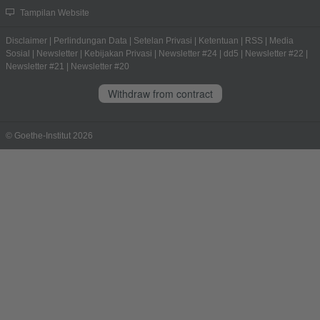
Tampilan Website
Disclaimer
|
Perlindungan Data
|
Setelan Privasi
|
Ketentuan
|
RSS
|
Media
Sosial
|
Newsletter
|
Kebijakan Privasi
|
Newsletter #24
|
dd5
|
Newsletter #22
|
Newsletter #21
|
Newsletter #20
Withdraw from contract
© Goethe-Institut 2026