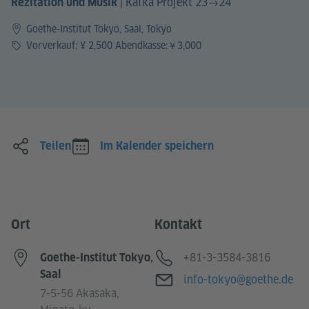
|
Kafka Projekt 23→24
Rezitation und Musik
Goethe-Institut Tokyo, Saal, Tokyo
Preis
Vorverkauf: ¥ 2,500 Abendkasse:￥3,000
Teilen
Im Kalender speichern
Ort
Kontakt
Telefon
+81-3-3584-3816
Goethe-Institut Tokyo,
Saal
E-Mail
info-tokyo@goethe.de
7-5-56 Akasaka,