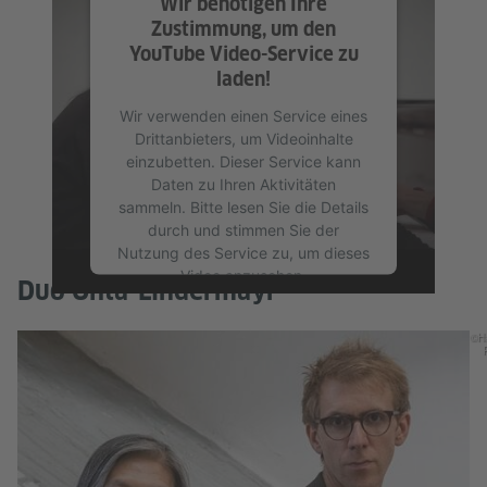
Wir benötigen Ihre
Video anzusehen.
Zustimmung, um den
YouTube Video-Service zu
Mehr Informationen
laden!
Akzeptieren
Wir verwenden einen Service eines
Drittanbieters, um Videoinhalte
einzubetten. Dieser Service kann
Daten zu Ihren Aktivitäten
sammeln. Bitte lesen Sie die Details
durch und stimmen Sie der
Nutzung des Service zu, um dieses
Video anzusehen.
Duo Ohta-Lindermayr
Mehr Informationen
©H
Akzeptieren