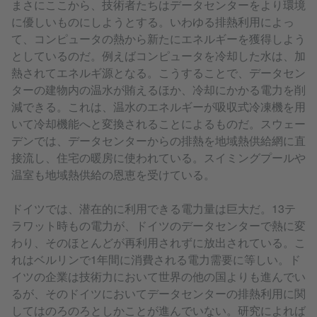
まさにここから、技術者たちはデータセンターをより環境
に優しいものにしようとする。いわゆる排熱利用によっ
て、コンピュータの熱から新たにエネルギーを獲得しよう
としているのだ。例えばコンピュータを冷却した水は、加
熱されてエネルギ源となる。こうすることで、データセン
ターの建物内の温水が賄えるほか、冷却にかかる電力を削
減できる。これは、温水のエネルギーが吸収式冷凍機を用
いて冷却機能へと変換されることによるものだ。スウェー
デンでは、データセンターからの排熱を地域熱供給網に直
接流し、住宅の暖房に使われている。スイミングプールや
温室も地域熱供給の恩恵を受けている。
ドイツでは、潜在的に利用できる電力量は巨大だ。13テ
ラワット時もの電力が、ドイツのデータセンターで熱に変
わり、そのほとんどが再利用されずに放出されている。こ
れはベルリンで1年間に消費される電力需要に等しい。ド
イツの企業は技術力において世界の他の国よりも進んでい
るが、そのドイツにおいてデータセンターの排熱利用に関
してはのろのろとしかことが進んでいない。研究によれば