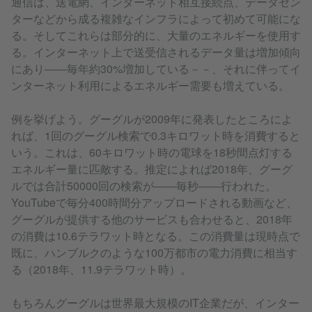
通信は、送電網、インターネット相互接続点、データセン
ターなどから成る複雑なインフラによって初めて可能にな
る。そしてこれらは部分的に、大量のエネルギーを使用す
る。インターネット上で送受信されるデータ量は増加傾向
にあり――毎年約30%増加している－－、それに伴ってイ
ンターネット利用によるエネルギー需要も増えている。
例を挙げよう。グーグルが2009年に発表したところによ
れば、1回のグーグル検索で0.3キロワット時を消費すると
いう。これは、60キロワット時の電球を18秒間点灯する
エネルギー量に匹敵する。推定によれば2018年、グーグ
ルでは合計50000回の検索が――毎秒――行われた。
YouTubeで毎分400時間分アップロードされる動画など、
グーグルが提供する他のサービスも合わせると、2018年
の消費は10.6テラワット時となる。この消費量は現時点で
既に、ハンブルクのような100万都市の電力消費に相当す
る（2018年、11.9テラワット時）。
もちろんグーグルは世界最大規模のIT企業だが、インター