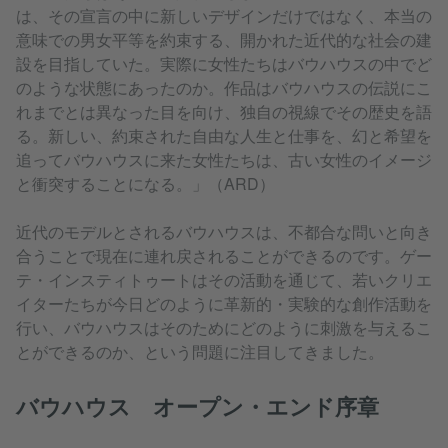
は、その宣言の中に新しいデザインだけではなく、本当の
意味での男女平等を約束する​、開かれた近代的な社会の建
設を目指していた。実際に女性たちはバウハウスの中でど
のような状態にあったのか。作品はバウハウスの伝説にこ
れまでとは異なった目を向け、独自の視線でその歴史を語
る。新しい、約束された自由な人生と仕事を、幻と希望を
追ってバウハウスに来た女性たちは、古い女性のイメージ
と衝突することになる。」（ARD）
近代のモデルとされるバウハウスは、不都合な問いと向き
合うことで現在に連れ戻されることができるのです。ゲー
テ・インスティトゥートはその活動を通じて、若いクリエ
イターたちが今日どのように革新的・実験的な創作活動を
行い、バウハウスはそのためにどのように刺激を与えるこ
とができるのか、という問題に注目してきました。
バウハウス オープン・エンド序章