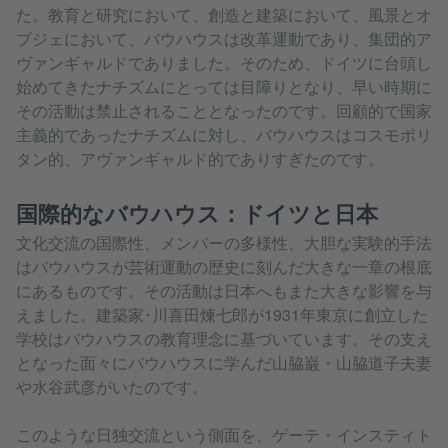
た。教育と研究において、創造と建築において、風景とオ
ブジェにおいて、バウハウスは改革運動であり、集団的ア
ヴァンギャルドでありました。そのため、ドイツに台頭し
始めてきたナチズムにとっては目障りとなり、早い時期に
その活動は禁止されることとなったのです。回顧的で国家
主義的であったナチズムに対し、バウハウスはコスモポリ
タン的、アヴァンギャルド的でありすぎたのです。
国際的なバウハウス：ドイツと日本
文化交流の国際性、メンバーの多様性、大胆な実験的手法
はバウハウスが芸術運動の歴史に刻んだ大きな一章の根底
にあるものです。その活動は日本へもまた大きな影響を与
えました。建築家･川喜田煉七郎が1931年東京に創立した
学校はバウハウスの教育理念に基づいています。その支え
となった面々にバウハウスに学んだ山脇巌・山脇道子夫妻
や水谷武彦がいたのです。
このような日独交流という側面を、ゲーテ・インスティト