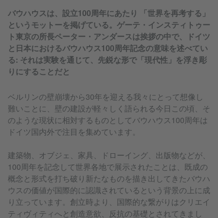
バウハウスは、設立100周年にあたり 「世界を再考する」
というモットーを掲げている。ゲーテ・インスティトゥー
ト東京の所長ペーター・アンダースは挨拶の中で、ドイツ
と日本におけるバウハウス100周年記念の意味を述べてい
る: それは実験を通じて、先鋭な形で「現代性」を浮き彫
りにすることだと
ベルリンの壁崩壊から30年を迎える我々にとって想像し
難いことに、壁の建設が軽々しく語られる今日この頃、そ
のような現状に相対するものとしてバウハウス100周年は
ドイツ国内外で注目を集めています。
建築物、オブジェ、家具、ドローイング、出版物などが、
100周年を記念して世界各地で展示されたことは、既成の
概念と形式を打ち破り新たなものを描き出してきたバウハ
ウスの価値が国際的に認識されているという背景の上に成
り立っています。創立時より、国際的な繋がりはクリエイ
ティヴィティへと創造意欲、反抗の基礎とされてきまし