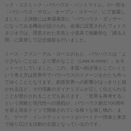
ック・コスミック ‐ バウハウス・パントマイム」の一部を
「バウハウス・サロン ‐ オープン・ステージ」にて披露し
ました。上演後には来場者皆に「バウハウス・ダンサー」
になってみる機会が設けられ、会場に設置されたフォトス
タジオでは、用意された衣装と小道具で抽象的な「踊る人
間」に変身して記念撮影を行いました。
ミース・ファン・デル・ローエのもと、バウハウスは「よ
り少ないことは、より豊かなこと（Less is more）」をモ
ットーとしていました。この、本質へ削ぎ落としていくと
いう考え方は世界中でバウハウスのイメージをかたち作っ
てゆくこととなります。創造世界への影響がはっきりと描
かれるほど、その現象のダイナミズムが正しく伝えられる
ことが脅かされることでもあります。「世界を再考する」
という実験と現代性への挑戦が、バウハウス創立100周年
を迎え現在ドイツで開催されている様々な催し物の、ま
た、ゲーテ・インスティトゥートがパートナー団体と東京
で繰り広げる活動の​主題となっているのです。