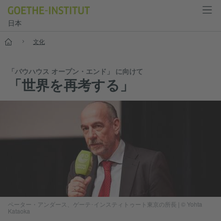
日本
スタート
文化
「バウハウス オープン・エンド」 に向けて
「世界を再考する」
ペーター・アンダース、ゲーテ･インスティトゥート東京の所長
|
© Yohta
Kataoka