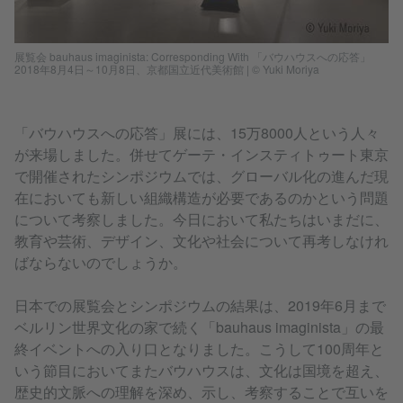
展覧会 bauhaus imaginista: Corresponding With 「バウハウスへの応答」
2018年8月4日～10月8日、京都国立近代美術館 | © Yuki Moriya
「バウハウスへの応答」展には、15万8000人という人々
が来場しました。併せてゲーテ・インスティトゥート東京
で開催されたシンポジウムでは、グローバル化の進んだ現
在においても新しい組織構造が必要であるのかという問題
について考察しました。今日において私たちはいまだに、
教育や芸術、デザイン、文化や社会について再考しなけれ
ばならないのでしょうか。
日本での展覧会とシンポジウムの結果は、2019年6月まで
ベルリン世界文化の家で続く「bauhaus imaginista」の最
終イベントへの入り口となりました。こうして100周年と
いう節目においてまたバウハウスは、​文化は国境を超え、
歴史的文脈への理解を深め、示し、考察することで互いを