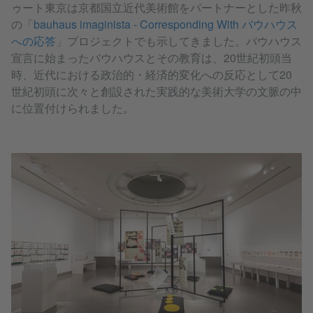
ゥート東京は京都国立近代美術館をパートナーとした昨秋
の「
bauhaus imaginista - Corresponding With バウハウス
への応答
」プロジェクトでも示してきました。バウハウス
宣言に始まったバウハウスとその教育は、20世紀初頭当
時、近代における政治的・経済的変化への反応として20
世紀初頭に次々と創設された実践的な美術大学の文脈の中
に位置付けられました。