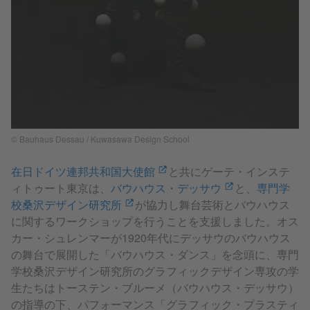
© Bauhaus Dessau / Kuwasawa Design School
在日ドイツ連邦共和国大使館
と共にゲーテ・インステ
ィトゥート東京は、
バウハウス・デッサウ
と、
専門学
校桑沢デザイン研究所
​が協力し舞台芸術とバウハウス
に関するワークショップを行うことを支援しました。オス
カー・シュレンマーが1920年代にデッサウのバウハウス
の舞台で展開した「バウハウス・ダンス」を念頭に、専門
学校桑沢デザイン研究所のグラフィックデザイン専攻の学
生たちはトーステン・ブルーメ（バウハウス・デッサウ）
の指導の下、パフォーマンス「グラフィック・プラスティ