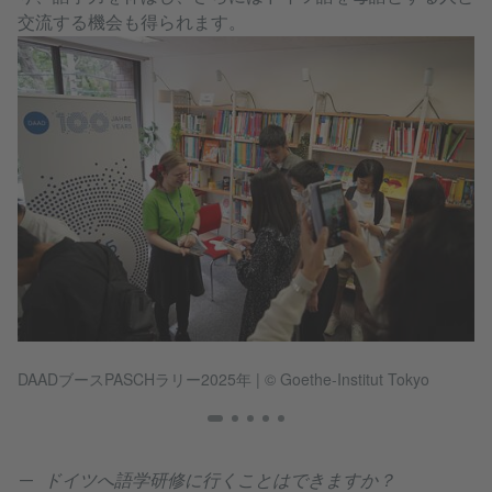
交流する機会も得られます。
DAADブースPASCHラリー2025年
|
© Goethe-Institut Tokyo
P
ドイツへ語学研修に行くことはできますか？