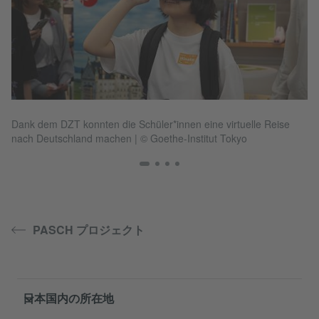
Dank dem DZT konnten die Schüler*innen eine virtuelle Reise
Ce
nach Deutschland machen
|
© Goethe-Institut Tokyo
Go
PASCH プロジェクト
Service- und Informationsbereich
日本国内の所在地