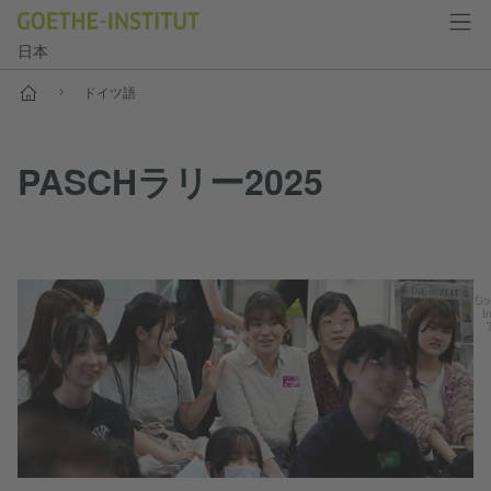
日本
スタート
ドイツ語
PASCHラリー2025
Go
In