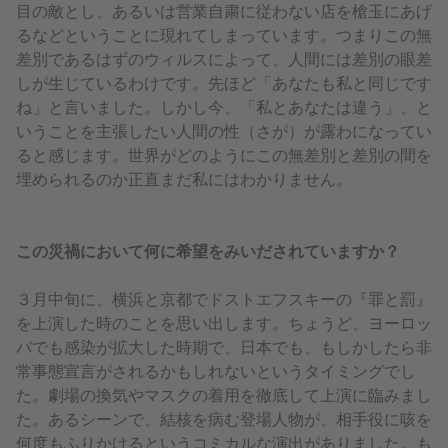
目の敵とし、あるいは営業自粛に従わない店を槍玉にあげ
るなどということに現れてしまっています。つまりこの無
差別であるはずのウィルスによって、人間には差別の眼差
しが生じているわけです。先ほど「あなたも私と同じです
ね」と言いました。しかし今、「私とあなたは違う」、と
いうことを主張したい人間の性（さが）が露わになってい
ると感じます。世界がどのようにこの無差別と差別の間を
埋められるのか正直まだ私にはわかりません。
この災禍において何に希望をみいだされていますか？
３月中旬に、横浜と京都でドストエフスキーの『罪と罰』
を上演した時のことを思い出します。ちょうど、ヨーロッ
パでも感染が拡大した時期で、日本でも、もしかしたら非
常事態宣言がされるかもしれないというタイミングでし
た。劇場の換気やマスクの着用を徹底して上演に臨みまし
た。あるシーンで、結核を病む登場人物が、相手役に咳を
何度もふりかけるというコミカルな演出がありました。も