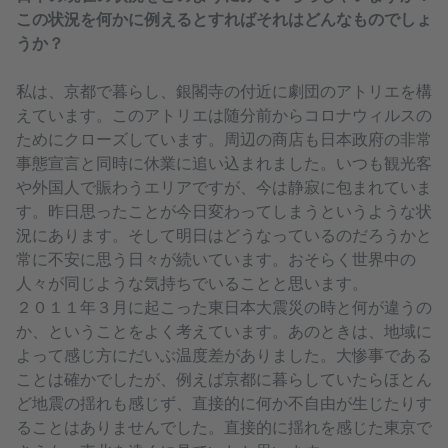
この状況を何かに例えるとすればそれはどんなものでしょ
うか？
私は、京都で暮らし、銀閣寺の付近に劇団のアトリエを構
えています。このアトリエは随分前からコロナウィルスの
ためにクローズしています。周辺の商店も日本政府の非常
事態宣言と同時に休業に追い込まれました。いつも観光客
や外国人で賑わうエリアですが、今は静寂に包まれていま
す。昨日思ったことが今日変わってしまうというような状
況にあります。そして明日はどうなっているのだろうかと
常に不安に思う日々が続いています。おそらく世界中の
人々が同じような気持ちでいることと思います。
２０１１年３月に起こった東日本大震災の時と何が違うの
か、ということをよく考えています。あのときは、地域に
よって感じ方にだいぶ温度差がありました。大惨事である
ことは確かでしたが、例えば京都に暮らしていたらほとん
ど地震の揺れも感じず、直接的に何か不自由が生じたりす
ることはありませんでした。直接的に揺れを感じた東京で