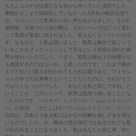
ちろんコロナが話題になる前から作っていた演技でした。
事態がそこまで深刻化していなかった2月末の横浜公演で
は、そのシーンで客席から笑い声があがりました。その2
週間後、京都での上演の際は、そのシーンでは打って変わ
って客席が緊張に包まれました。笑えなくなっていたので
す。なるほど、と私は思いました。観客は舞台で起こって
いることをフィクションとして見るという前提が崩れた瞬
間を味わったのでした。つまり、観客は舞台上の俳優たち
も感染するのではないか、と思ったのです。これまで舞台
上でどれだけ殺人が行われてもそれは嘘であり、フィクシ
ョンの中での出来事だということだったのに、それがそう
ではなくなったのでした。「あなたも私と同じですね」と
いうことを、このシーンで、観客は肌身で感じることにな
ったわけです。ハイナー・ミュラーの『ハムレットマシー
ン』の冒頭、「わたしはかつてハムレットだった」という
台詞は、日本人である私にはかなり距離を感じざるを得な
いものでしたが、今、舞台の壁が強引ではあるけれども取
り払われることになりました。私はあなたと同じ者、同じ