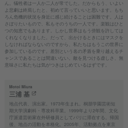
ん。犠牲者は一人か二人が常でした。だからもう、いよい
よ悲劇は終焉したと、初めて言っていいと思います。もち
ろん危機的状況を身近に感じ続けることは困難です。人は
さぼりたいもので、私もそのうちの一人です。楽観はひと
つの知恵でもあります。しかし世界はもう傍観を許しては
くれなくなりました。だって、出かけるときにはマスクを
しなければならないのですから、私たちはもうこの世界に
参加しているのです。差別という名の矛盾を乗り越えるチ
ャンスであることは間違いない。敵を見つける虚しさ、無
意味さに私たちは気がつきはじめているはずです。
Motoi Miura
三浦 基
地点代表、演出家。1973年生まれ。桐朋学園芸術短
期大学演劇科・専攻科卒業。1999年より2年間、文化
庁派遣芸術家在外研修員としてパリに滞在する。帰国
後、地点の活動を本格化。2005年、活動拠点を東京