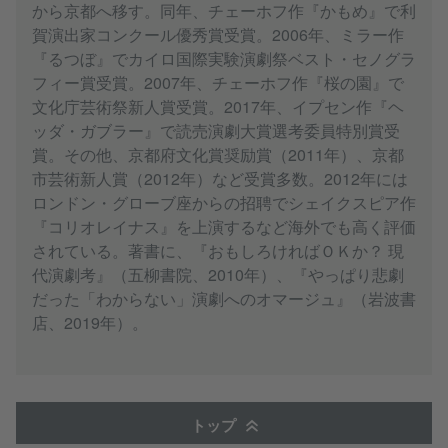
から京都へ移す。同年、チェーホフ作『かもめ』で利
賀演出家コンクール優秀賞受賞。2006年、ミラー作
『るつぼ』でカイロ国際実験演劇祭ベスト・セノグラ
フィー賞受賞。2007年、チェーホフ作『桜の園』で
文化庁芸術祭新人賞受賞。2017年、イプセン作『ヘ
ッダ・ガブラー』で読売演劇大賞選考委員特別賞受
賞。その他、京都府文化賞奨励賞（2011年）、京都
市芸術新人賞（2012年）など受賞多数。2012年には
ロンドン・グローブ座からの招聘でシェイクスピア作
『コリオレイナス』を上演するなど海外でも高く評価
されている。著書に、『おもしろければＯＫか？ 現
代演劇考』（五柳書院、2010年）、『やっぱり悲劇
だった「わからない」演劇へのオマージュ』（岩波書
店、2019年）。
トップ