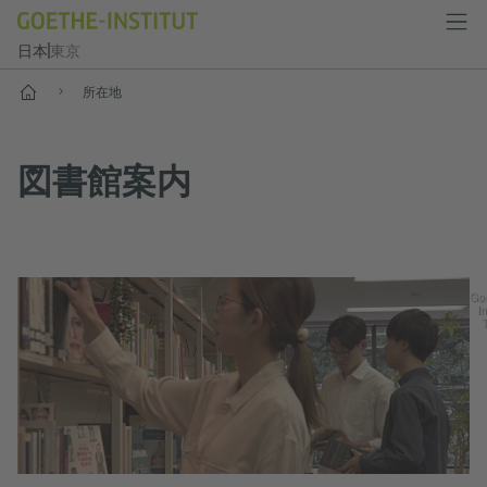
日本
東京
スタート
所在地
図書館案内
Go
In