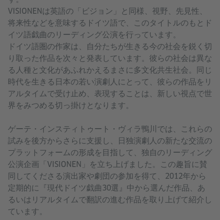
VISIONENは英語の「ビジョン」と同様、視野、先見性、
将来性などを意味するドイツ語で、このタイトルのもとド
イツ語戯曲のリーディング公演を行っています。
ドイツ語圏の作家は、自分たちが生きる今の社会を鋭く切
り取った作品を次々と発表しています。彼らの社会は異な
る人種と文化があふれかえるまさに多文化共生社会。同じ
時代を生きる日本の若い演劇人にとって、彼らの作品をリ
アルタイムで受け止め、表現することは、新しい視点で世
界をみつめる切っ掛けとなります。
ゲーテ・インスティトゥート・ヴィラ鴨川では、これらの
試みを後方からさらに支援し、日独演劇人の新たな交流の
プラットフォームの形成を目指して、独自のリーディング
公演企画「VISIONEN」を立ち上げました。この趣旨に賛
同してくださる演出家や劇団の参加を得て、2012年から
定期的に『現代ドイツ戯曲30選』中から選んだ作品、あ
るいはリアルタイムで翻訳の進む作品を取り上げて紹介し
ています。