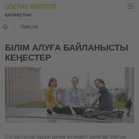
ҚАЗАҚСТАН
Бастапқы
Неміс тілі
БІЛІМ АЛУҒА БАЙЛАНЫСТЫ
КЕҢЕСТЕР
Фото: Goethe-Institut/Bernhard Ludewig
Сіз бір ғасыр бұрын дүние жүзіндегі шетелде оқитын