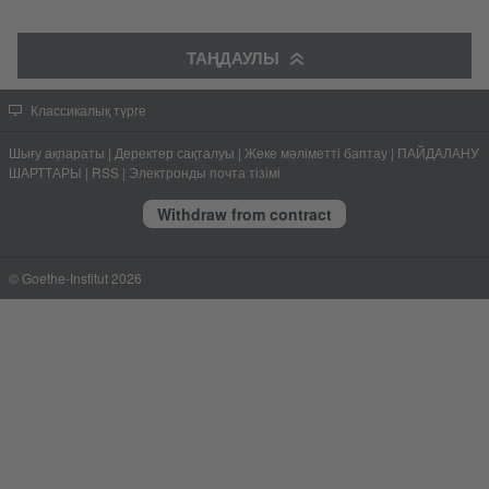
ТАҢДАУЛЫ
Классикалық түрге
Шығу ақпараты
|
Деректер сақталуы
|
Жеке мәліметті баптау
|
ПАЙДАЛАНУ
ШАРТТАРЫ
|
RSS
|
Электронды почта тізімі
Withdraw from contract
© Goethe-Institut 2026