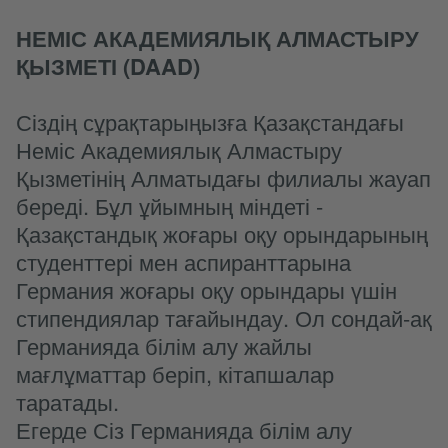
НЕМІС АКАДЕМИЯЛЫҚ АЛМАСТЫРУ
ҚЫЗМЕТІ (DAAD)
Сіздің сұрақтарыңызға Қазақстандағы
Неміс Академиялық Алмастыру
Қызметінің Алматыдағы филиалы жауап
береді. Бұл ұйымның міндеті -
Қазақстандық жоғары оқу орындарының
студенттері мен аспиранттарына
Германия жоғары оқу орындары үшін
стипендиялар тағайындау. Ол сондай-ақ
Германияда білім алу жайлы
мағлұматтар беріп, кітапшалар
таратады.
Егерде Сіз Германияда білім алу