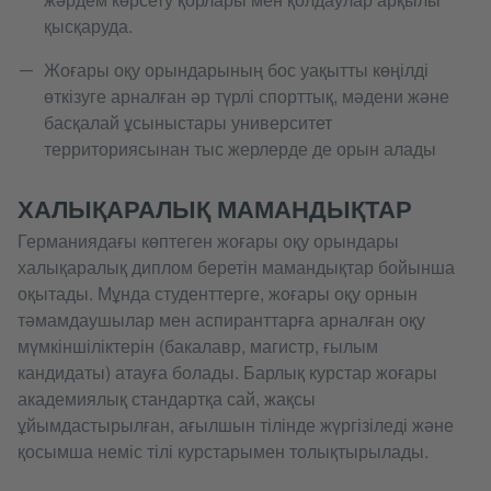
қысқаруда.
Жоғары оқу орындарының бос уақытты көңілді
өткізуге арналған әр түрлі спорттық, мәдени және
басқалай ұсыныстары университет
территориясынан тыс жерлерде де орын алады
ХАЛЫҚАРАЛЫҚ МАМАНДЫҚТАР
Германиядағы көптеген жоғары оқу орындары
халықаралық диплом беретін мамандықтар бойынша
оқытады. Мұнда студенттерге, жоғары оқу орнын
тәмамдаушылар мен аспиранттарға арналған оқу
мүмкіншіліктерін (бакалавр, магистр, ғылым
кандидаты) атауға болады. Барлық курстар жоғары
академиялық стандартқа сай, жақсы
ұйымдастырылған, ағылшын тілінде жүргізіледі және
қосымша неміс тілі курстарымен толықтырылады.