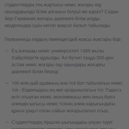
студенттердің тең жартысы неміс жоғары оқу
орындарында білім алғанын білуші ме едіңіз? Содан
бері Германия жоғары дәрежелі білім алуды
көздегендер үшін негізгі мақсат болып табылады.
Германияда оқудың төмендегідей жақсы жақтары бар:
Ең алғашқы неміс университеті 1386 жылы
Хайдлбергте құрылды. Ал бүгінгі таңда 300-ден
астам неміс жоғары оқу орындары жоғарғы
дәрежелі білім береді.
100 млн-дай адамның ана тілі боп табылатын неміс
тілі –Европадағы ең көп қолданылатын тіл. Үздіксіз
өсіп отырған неміс экономикасы мен оның бүкіл
әлемдік қатысы неміс тілінің әлем нарығындағы
құнын уақыт озған сайын жоғарылатып отыр.
Студенттердің тіршілік шығындары алуан түрлі
жәрдем көрсету қорлары мен қолдаулар арқылы