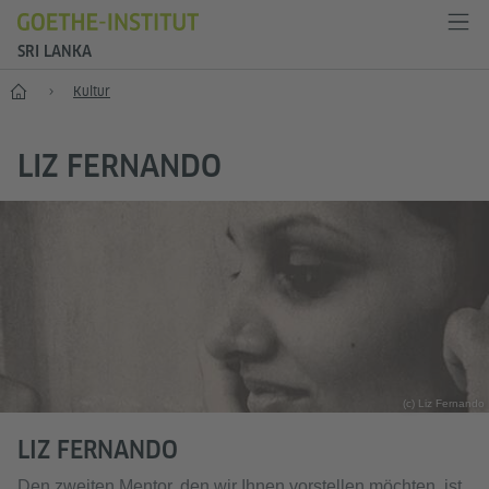
SRI LANKA
Start
Kultur
LIZ FERNANDO
(c) Liz Fernando
LIZ FERNANDO
Den zweiten Mentor, den wir Ihnen vorstellen möchten, ist