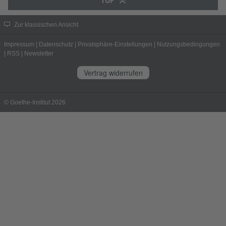
TOP
Zur klassischen Ansicht
Impressum
|
Datenschutz
|
Privatsphäre-Einstellungen
|
Nutzungsbedingungen
|
RSS
|
Newsletter
Vertrag widerrufen
© Goethe-Institut 2026