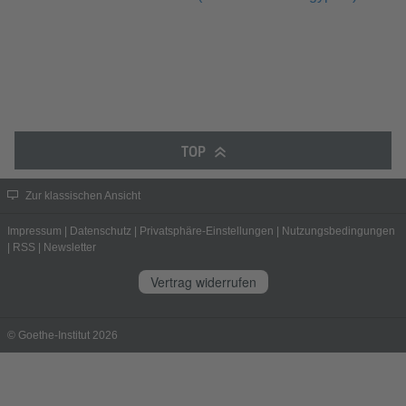
TOP
Zur klassischen Ansicht
Impressum
|
Datenschutz
|
Privatsphäre-Einstellungen
|
Nutzungsbedingungen
|
RSS
|
Newsletter
Vertrag widerrufen
© Goethe-Institut 2026