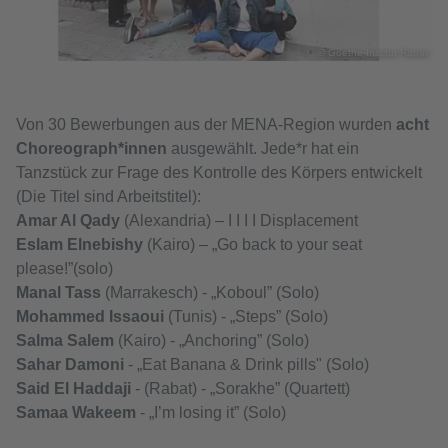
© Goethe-Institut Rabat
Von 30 Bewerbungen aus der MENA-Region wurden
acht
Choreograph*innen
ausgewählt. Jede*r hat ein
Tanzstück zur Frage des Kontrolle des Körpers entwickelt
(Die Titel sind Arbeitstitel):
Amar Al Qady
(Alexandria) – I I I I Displacement
Eslam Elnebishy
(Kairo) – „Go back to your seat
please!”(solo)
Manal Tass
(Marrakesch) - „Koboul” (Solo)
Mohammed Issaoui
(Tunis) - „Steps” (Solo)
Salma Salem
(Kairo) - „Anchoring” (Solo)
Sahar Damoni
- „Eat Banana & Drink pills" (Solo)
Said El Haddaji
- (Rabat) - „Sorakhe” (Quartett)
Samaa Wakeem
- „I’m losing it” (Solo)