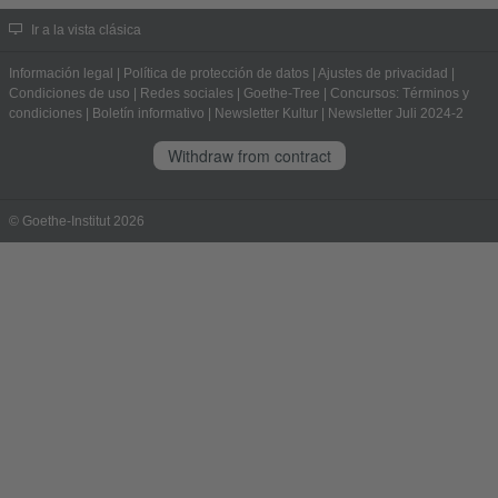
Ir a la vista clásica
Información legal
|
Política de protección de datos
|
Ajustes de privacidad
|
Condiciones de uso
|
Redes sociales
|
Goethe-Tree
|
Concursos: Términos y
condiciones
|
Boletín informativo
|
Newsletter Kultur
|
Newsletter Juli 2024-2
Withdraw from contract
© Goethe-Institut 2026