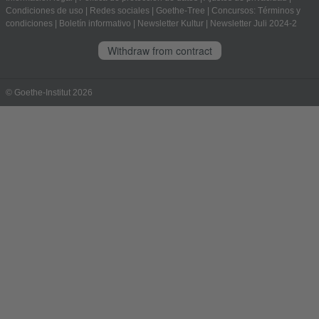
Condiciones de uso
|
Redes sociales
|
Goethe-Tree
|
Concursos: Términos y
condiciones
|
Boletín informativo
|
Newsletter Kultur
|
Newsletter Juli 2024-2
Withdraw from contract
© Goethe-Institut 2026