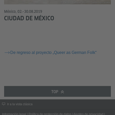
© Centro Cultural México Contemporaneo
México, 02.–30.08.2019
CIUDAD DE MÉXICO
De regreso al proyecto „Queer as German Folk“
TOP
Ir a la vista clásica
Información legal
|
Política de protección de datos
|
Ajustes de privacidad
|