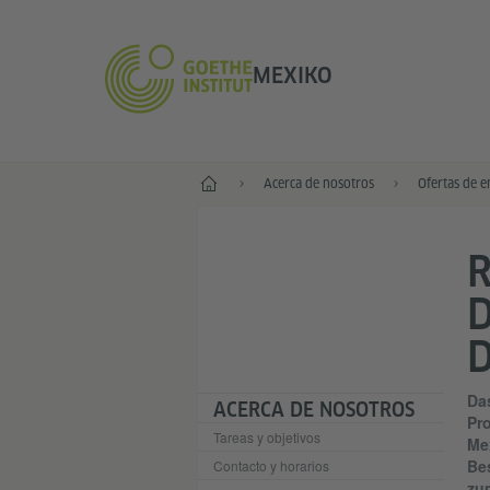
MEXIKO
Inicio
Acerca de nosotros
Ofertas de 
D
D
E
Das
ACERCA DE NOSOTROS
Pro
Tareas y objetivos
Me
Be
Contacto y horarios
zum