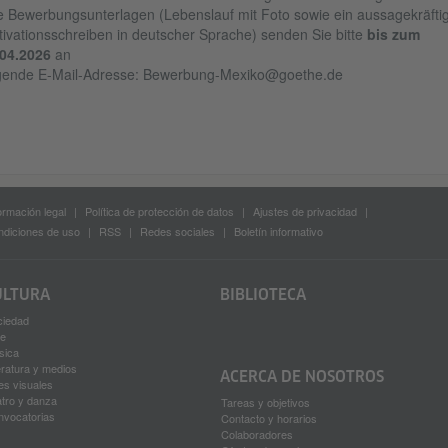
e Bewerbungsunterlagen (Lebenslauf mit Foto sowie ein aussagekräfti
ivationsschreiben in deutscher Sprache) senden Sie bitte
bis zum
.04.2026
an
gende E-Mail-Adresse: Bewerbung-Mexiko@goethe.de
ormación legal
Política de protección de datos
Ajustes de privacidad
diciones de uso
RSS
Redes sociales
Boletín informativo
ULTURA
BIBLIOTECA
ciedad
ne
sica
eratura y medios
ACERCA DE NOSOTROS
es visuales
tro y danza
Tareas y objetivos
nvocatorias
Contacto y horarios
Colaboradores