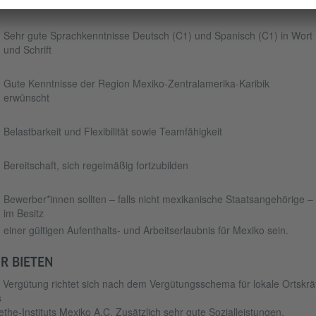
Gute Kenntnisse der gängigen Office-Anwendungen
Sehr gute Sprachkenntnisse Deutsch (C1) und Spanisch (C1) in Wort
und Schrift
Gute Kenntnisse der Region Mexiko-Zentralamerika-Karibik
erwünscht
Belastbarkeit und Flexibilität sowie Teamfähigkeit
Bereitschaft, sich regelmäßig fortzubilden
Bewerber*innen sollten – falls nicht mexikanische Staatsangehörige –
im Besitz
einer gültigen Aufenthalts- und Arbeitserlaubnis für Mexiko sein.
R BIETEN
 Vergütung richtet sich nach dem Vergütungsschema für lokale Ortskrä
s
the-Instituts Mexiko A.C. Zusätzlich sehr gute Sozialleistungen.