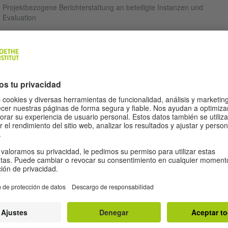
Projektbezogene Berichterstattung an beteiligte Instanzen und
Evaluation
Planung, Durchführung und Evaluation der Öffentlichkeitsarbeit und
Info-Veranstaltungen zu den oben genannten Projekten
Projektbezogene Haushaltsüberwachung (u.a. Controlling der
Belegführung, der Finanzflüsse und Archivierung) und Erstellung des
Sachberichts)
Netzwerkarbeit (u.a. Kontaktpflege, Betreuung und Kommunikation
mit Partnerinstitutionen inklusive Reisetätigkeit)
NFORDERUNGEN
Hochschulabschluss erforderlich und Projektleitungserfahrung
wünschenswert
Mehrjährige Berufserfahrung im Projektmanagement wünschenswert