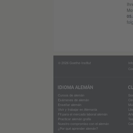
Ihr
Mot
05
fol
© 2026 Goethe-Institut
Inf
Con
IDIOMA ALEMÁN
C
Cursos de alemán
So
Exámenes de alemán
Ci
Enseñar alemán
Mú
Vivir y trabajar en Alemania
Lit
Fit para el mercado laboral alemán
Art
Practicar alemán gratis
Tea
Nuestro compromiso con el alemán
Co
¿Por qué aprender alemán?