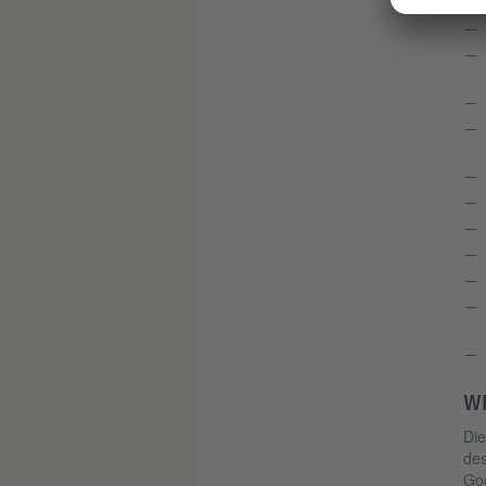
WI
Die
de
Goe