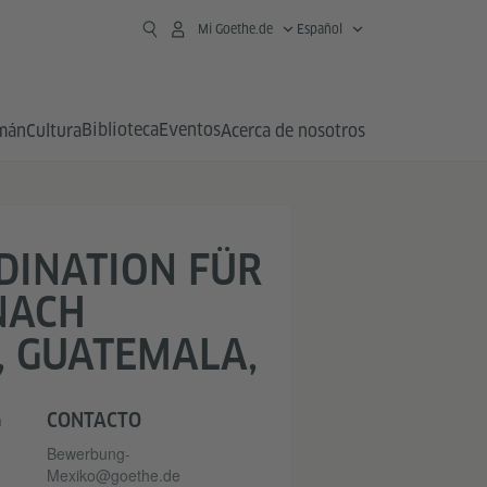
Mi Goethe.de
Español
Biblioteca
Eventos
emán
Cultura
Acerca de nosotros
DINATION FÜR
NACH
, GUATEMALA,
RAS.
n
CONTACTO
Bewerbung-
Mexiko@goethe.de