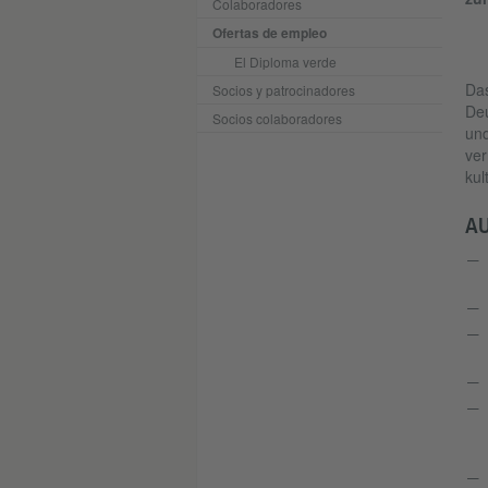
Colaboradores
Ofertas de empleo
El Diploma verde
Das
Socios y patrocinadores
Deu
Socios colaboradores
und
ver
kul
A