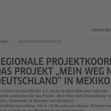
Idioma al
empleo
regionale Projektkoordination für das Projekt „Mein Weg nach Deutschland“ in Mexiko, Guatemala, El Salvador und Honduras.
REGIONALE PROJEKTKOOR
AS PROJEKT „MEIN WEG 
EUTSCHLAND“ IN MEXIKO
L SALVADOR UND HONDU
 Goethe-Institut Mexiko A.C. sucht ab April 2026 eine regionale
jektkoordination für das Projekt „Mein Weg nach Deutschland“ i
xiko, Guatemala, El Salvador und Honduras.
schäftigungsumfang: 100 % / 40 Stunden pro Woche. Befristet bis
 31.12.2026 mit der Möglichkeit der Verlängerung.