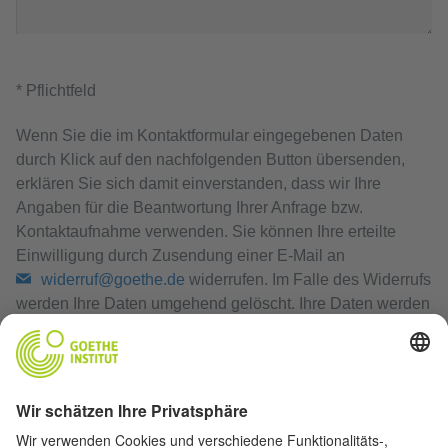
* Pflichtfeld
Wenn Sie die im Kontaktformular eingegebenen Daten
durch Klick auf den nachfolgenden Button übersenden,
erklären Sie sich damit einverstanden, dass wir Ihre
Angaben für die Beantwortung Ihrer Anfrage bzw.
Kontaktaufnahme verwenden. Sie können Ihre erteilte
Einwilligung durch Zusendung einer E-Mail an
widerruf@goethe.de
widerrufen. Im Falle des Widerrufs
werden Ihre Daten umgehend gelöscht. Ihre Daten werden
ansonsten gelöscht, wenn wir Ihre Anfrage bearbeitet
haben oder der Zweck der Speicherung entfallen ist.
Datenschutzerklärung