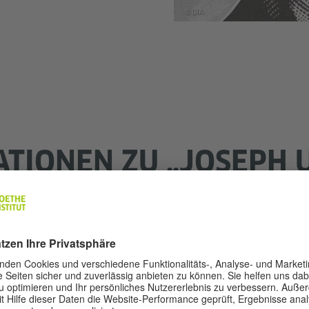
© DIA
ATIONEN ZU „JOSEPH 
RÜDER“
e Up#4 hat die Illustratorin Isabella El-Hasan
Jos
henstift zum Leben erweckt.