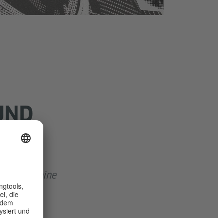
UND
eph und seine