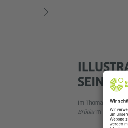
ILLUSTR
SEINE B
Im Thomas Mann clos
Brüder
mit dem Zeic