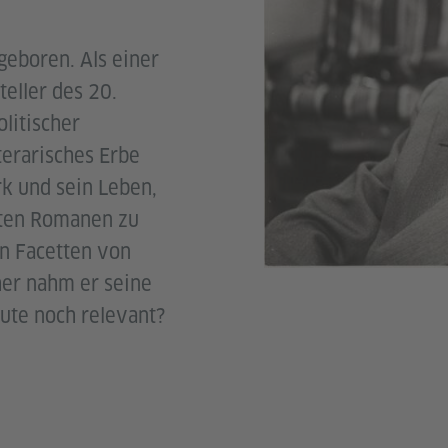
eboren. Als einer
eller des 20.
litischer
terarisches Erbe
rk und sein Leben,
ten Romanen zu
en Facetten von
er nahm er seine
eute noch relevant?