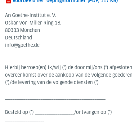
Voorbeeld herroepingsformulier
(PDF, 117 KB)
​​​​​​​ ​​​​​​​
An Goethe-Institut e. V.
Oskar-von-Miller-Ring 18,
80333 München
Deutschland
info@goethe.de
Hierbij herroep(en) ik/wij (*) de door mij/ons (*) afgesloten
overeenkomst over de aankoop van de volgende goederen
(*)/de levering van de volgende diensten (*)
______________________________________________________
______________________________________________________
Besteld op (*) _____________________/ontvangen op (*)
_____________________