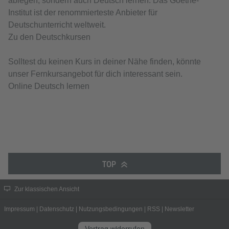
ablegen, sondern auch Deutsch lernen. Das Goethe-
Institut ist der renommierteste Anbieter für
Deutschunterricht weltweit.
Zu den Deutschkursen
Solltest du keinen Kurs in deiner Nähe finden, könnte
unser Fernkursangebot für dich interessant sein.
Online Deutsch lernen
TOP
Zur klassischen Ansicht
Impressum
|
Datenschutz
|
Nutzungsbedingungen
|
RSS
|
Newsletter
Vertrag widerrufen