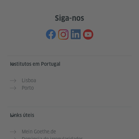
Siga-nos
Service- und Informationsbereich
Institutos em Portugal
Lisboa
Porto
Links úteis
Mein Goethe.de