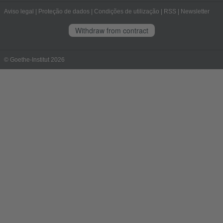
Aviso legal
|
Proteção de dados
|
Condições de utilização
|
RSS
|
Newsletter
Withdraw from contract
© Goethe-Institut 2026