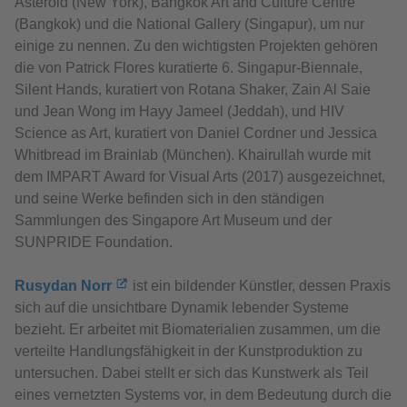
Asteroid (New York), Bangkok Art and Culture Centre
(Bangkok) und die National Gallery (Singapur), um nur
einige zu nennen. Zu den wichtigsten Projekten gehören
die von Patrick Flores kuratierte 6. Singapur-Biennale,
Silent Hands, kuratiert von Rotana Shaker, Zain Al Saie
und Jean Wong im Hayy Jameel (Jeddah), und HIV
Science as Art, kuratiert von Daniel Cordner und Jessica
Whitbread im Brainlab (München). Khairullah wurde mit
dem IMPART Award for Visual Arts (2017) ausgezeichnet,
und seine Werke befinden sich in den ständigen
Sammlungen des Singapore Art Museum und der
SUNPRIDE Foundation.
Rusydan Norr
ist ein bildender Künstler, dessen Praxis
sich auf die unsichtbare Dynamik lebender Systeme
bezieht. Er arbeitet mit Biomaterialien zusammen, um die
verteilte Handlungsfähigkeit in der Kunstproduktion zu
untersuchen. Dabei stellt er sich das Kunstwerk als Teil
eines vernetzten Systems vor, in dem Bedeutung durch die