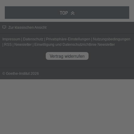
TOP
Zur klassischen Ansicht
Impressum
|
Datenschutz
|
Privatsphäre-Einstellungen
|
Nutzungsbedingungen
|
RSS
|
Newsletter
|
Einwilligung und Datenschutzrichtlinie Newsletter
Vertrag widerrufen
© Goethe-Institut 2026