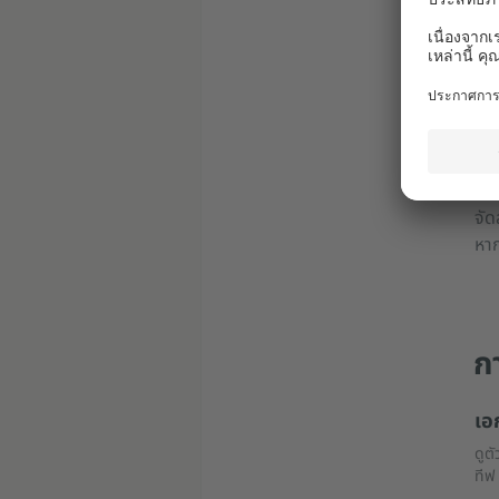
ยก
ไม่
*) 
เวล
จัด
หาก
ก
เอ
ดูต
ทีฟ ไ