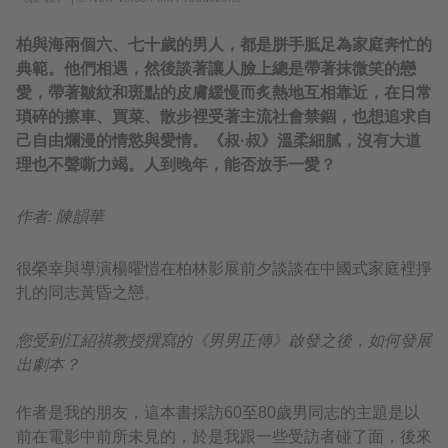
柏與海兩個六、七十歲的男人，都是胼手胝足為家庭奔忙的
典範。他們相遇，然後談著讓人臉上總是帶著抹微笑的戀
愛，帶著皺紋和斑點的皮膚緩慢而炙熱地互相靠近，在日常
瑣碎的擦車、買菜、散步裡受著主流社會禁錮，也想追求自
己自由爛漫的情慾與愛情。《叔·叔》溫柔細膩，沒有大道
理也不聲嘶力竭。人到晚年，能否放手一愛？
作者: 陳韻華
很榮幸與導演楊曜愷在柏林影展前夕談談在中國式家庭裡掙
扎的同志黃昏之戀
。
您受到江紹祺教授撰寫的《男男正傳》啟發之後，如何發展
出劇本？
作者是我的朋友，這本書採訪60至80歲男同志的主題是以
前在電影中前所未見的，於是我跟一些受訪者碰了面，後來