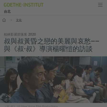
台北
首頁
文化
柏林影展部落客 2020
叔與叔黃昏之戀的美麗與哀愁——
與《叔·叔》導演楊曜愷的訪談
《叔·叔》
|
© New Voice Film Productions