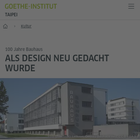
TAIPEI
Start
Kultur
100 Jahre Bauhaus
ALS DESIGN NEU GEDACHT
WURDE
Foto (Zuschnitt): Lelikron, Dessau Bauhaus neu, CC BY-SA 3.0