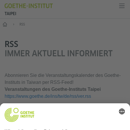
TAIPEI
Start
RSS
RSS
IMMER AKTUELL INFORMIERT
Abonnieren Sie die Veranstaltungskalender des Goethe-
Instituts in Taiwan per RSS-Feed!
Veranstaltungen des Goethe-Instituts Taipei
https://www.goethe.de/ins/tw/de/rss/ver.rss