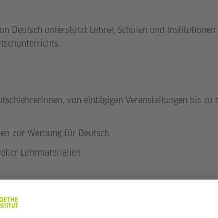
n Deutsch unterstützt Lehrer, Schulen und Institutionen 
schunterrichts.
utschlehrerInnen, von eintägigen Veranstaltungen bis z
ien zur Werbung für Deutsch
eller Lehrmaterialien