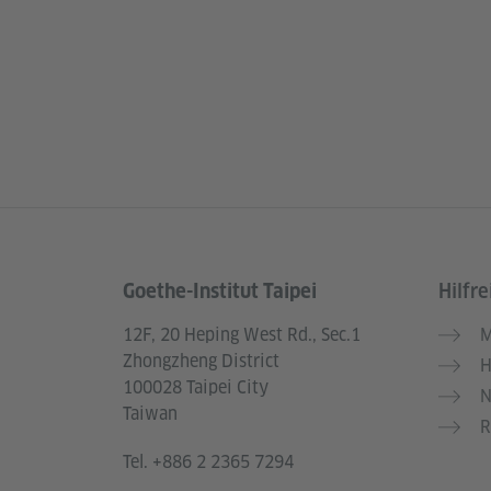
Goethe-Institut Taipei
Hilfre
Service- und Informationsbereich
12F, 20 Heping West Rd., Sec.1
M
Zhongzheng District
H
100028 Taipei City
N
Taiwan
R
Tel.
+886 2 2365 7294