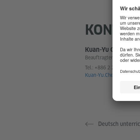
KONTAK
Kuan-Yu Chen
Beauftragter für Sprach
Tel.:
+886 2 2365 7294 #
Kuan-Yu.Chen@goethe.d
Deutsch unterri