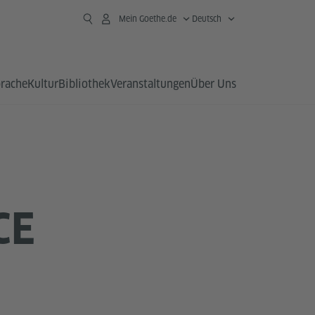
Mein Goethe.de
Deutsch
prache
Kultur
Bibliothek
Veranstaltungen
Über Uns
CE