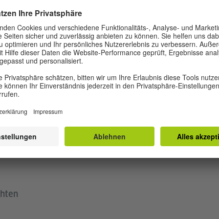
T
kurse und Prüfungen
117
e
chten