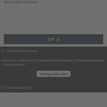
des Goethe-Instituts.
TOP
Zur klassischen Ansicht
Impressum
|
Datenschutz
|
Privatsphäre-Einstellungen
|
Nutzungsbedingungen
|
RSS
|
Newsletter
Vertrag widerrufen
© Goethe-Institut 2026