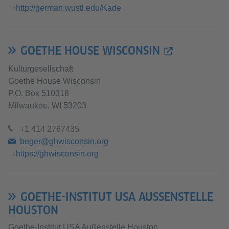
http://german.wustl.edu/Kade
GOETHE HOUSE WISCONSIN
Kulturgesellschaft
Goethe House Wisconsin
P.O. Box 510318
Milwaukee, WI 53203
+1 414 2767435
beger@ghwisconsin.org
https://ghwisconsin.org
GOETHE-INSTITUT USA AUSSENSTELLE H
OUSTON
Goethe-Institut USA Außenstelle Houston