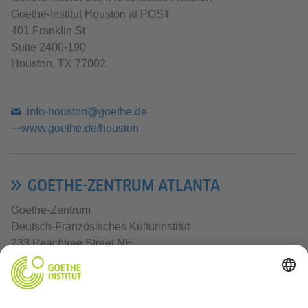
Goethe-Institut Houston at POST
401 Franklin St
Suite 2400-190
Houston, TX 77002
info-houston@goethe.de
www.goethe.de/houston
GOETHE-ZENTRUM ATLANTA
Goethe-Zentrum
Deutsch-Französisches Kulturinstitut
233 Peachtree Street NE
Suite 100
Atlanta, GA 30303
+1 404 892-2388