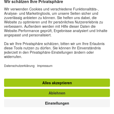
info@goetheatlanta.org
http://www.goethe.de/atlanta
TOP
Zur klassischen Ansicht
Impressum
|
Datenschutz
|
Privatsphäre-Einstellungen
|
Verkauf oder
Weitergabe meiner Daten widersprechen
|
Nutzungsbedingungen
Vertrag widerrufen
© Goethe-Institut 2026