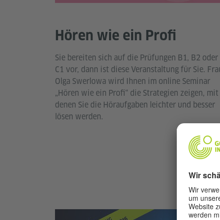
Hören wie ein Profi
Sie bereiten sich auf die Prüfungen B1, B2 oder
C1 vor, dann ist diese Veranstaltung für Sie. Fra
Olga Swerlowa wird Ihnen im online Seminar
„Hören wie ein Profi“ die Strategien zeigen, mit
denen Sie die Höraufgaben leichter und besser
lösen werden.