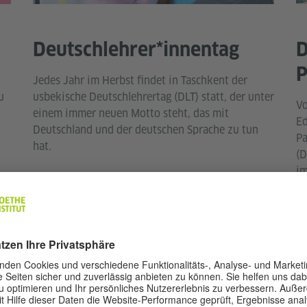
Deutschlehrer*innentag
D
P
Jedes Jahr im Herbst findet in Taschkent der
u
usbekische Deutschlehrertag (DLT) statt, der unter
Vo
einem immer neuen Motto steht, das mit
Ed
Deutschland und der deutschen Sprache zu tun
Pa
hat.
(D
im