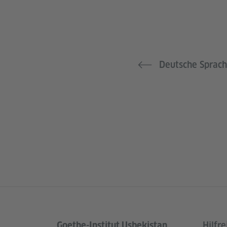
Deutsche Sprac
Goethe-Institut Usbekistan
Hilfre