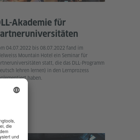
LL-Akademie für
artneruniversitäten
m 04.07.2022 bis 08.07.2022 fand im
elweiss Mountain Hotel ein Seminar für
rtneruniversitäten statt, die das DLL-Programm
eutsch lehren lernen) in den Lernprozess
plementiert haben.