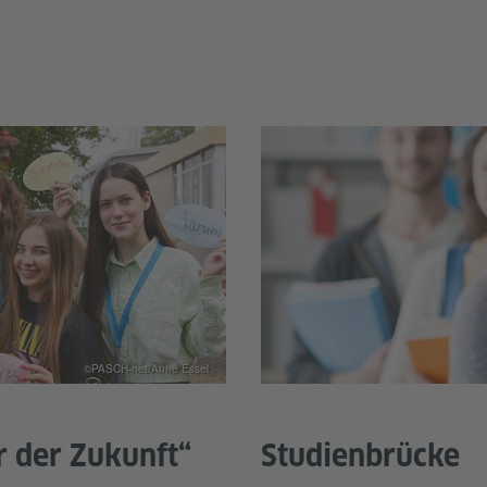
©PASCH-net/Anne Essel
er der Zukunft“
Studienbrücke