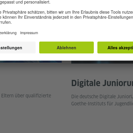
Goethe-Institut
Digitale Junioru
Eltern über qualifizierte
Die deutsche Digitale JuniorU
Goethe-Instituts für Jugendl