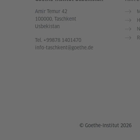
Service- und Informationsbereich
Amir Temur 42
M
100000, Taschkent
H
Usbekistan
N
R
Tel.
+99878 1401470
info-taschkent@goethe.de
© Goethe-Institut 2026