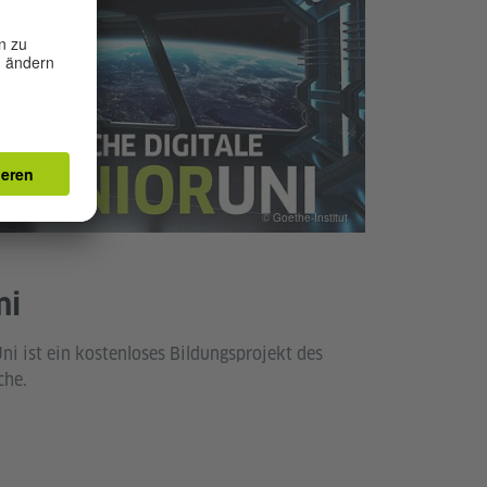
© Goethe-Institut
ni
ni ist ein kostenloses Bildungsprojekt des
iche.