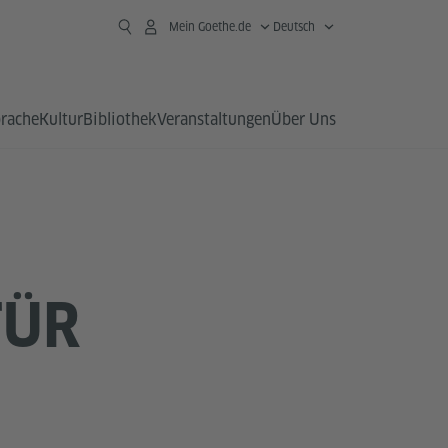
Mein Goethe.de
Deutsch
prache
Kultur
Bibliothek
Veranstaltungen
Über Uns
FÜR