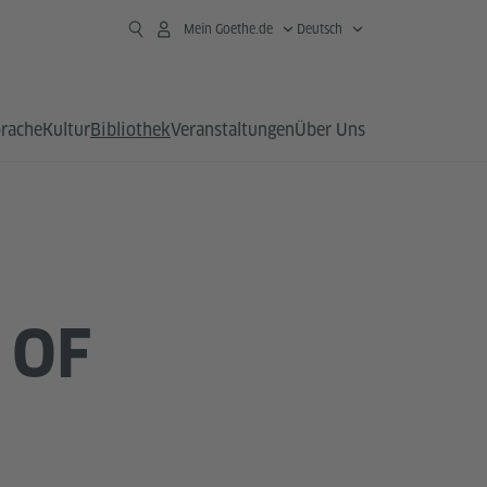
Mein Goethe.de
Deutsch
prache
Kultur
Bibliothek
Veranstaltungen
Über Uns
 OF