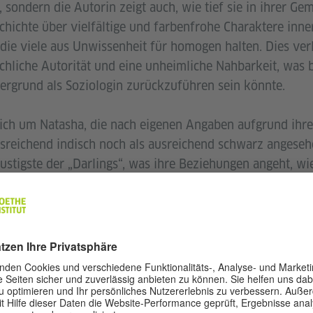
 sondern die Autorin zeigt auch, wie tief sie in ihrer Ge
schichte über vielfältige und farbenfrohe Charaktere inne
die viele aus Unwissenheit für homogen halten. Dies verl
chliche Autorität und eine unheimliche Nahbarkeit, was 
ergrund als Soziologin zurückzuführen sein könnte.
sich um Natasha, die nach eigenen Angaben aufgrund ihr
sreichend indisch noch als ausreichend schwarz angesehe
stigste der „Darlings“, was ihre Beziehungen angeht, wie
zu Sizwe und ihre unerwartete Heirat mit Hasim zeigen. 
, Farhana und Sofia, die zusammen mit Natasha eine Art
e WhatsApp-Gruppe „Darlings“ gefestigt wird. In der Grup
ie und vieles mehr statt, was sie zu einer Art digitalem Zu
m in erster Linie für ihre akademische Arbeit bekannt ist