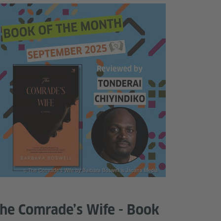
© The Comrade's Wife by Barbara Boswell is Jacana Media
he Comrade’s Wife - Book