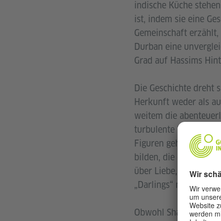
indische Küche stehen,
ist, indem sie eine Ge
Gemeinschaft erzählt, 
Durban eine unverglei
Grad auf Hassims Hint
Die Geschichte dreht 
Herkunft weder als au
weitem die abenteuerlu
turbulente Beziehung 
Figuren gehören Razia
bilden, die durch ihr
über Liebe, Sex, Famil
„Darlings“ macht.
Obwohl Shafinaaz Hassi