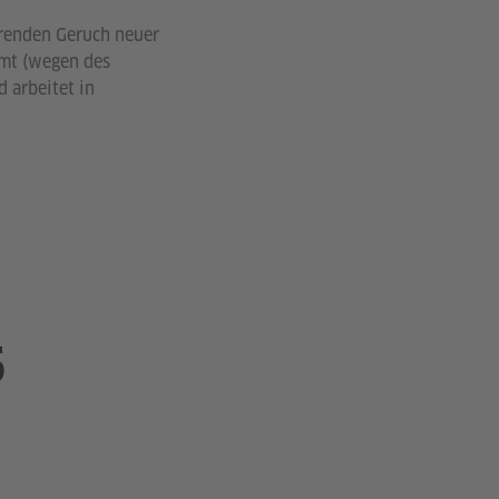
örenden Geruch neuer
mmt (wegen des
 arbeitet in
5