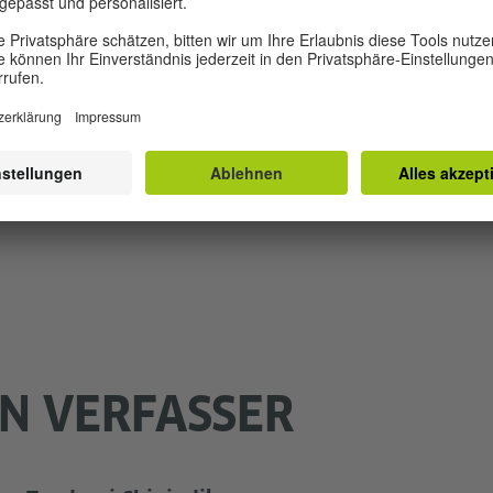
oPhia (2012), der für den UJ Prize for Creative Writing 
ard bei den SA Literary Awards (2013) nominiert war. I
er Anthologie Africa39 veröffentlicht wurde, machte sie 
die von der UNESCO geehrt wurden. Im Jahr 2019 erhielt
e for Humanities and Social Sciences (NIHSS) für ihren R
er sich mit Menschenhandel befasst.
N VERFASSER