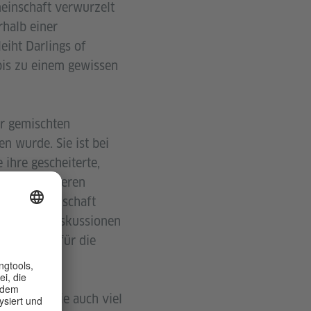
meinschaft verwurzelt
rhalb einer
eiht Darlings of
bis zu einem gewissen
er gemischten
n wurde. Sie ist bei
 ihre gescheiterte,
Zu den weiteren
 Schwesternschaft
pe finden Diskussionen
fluchtsort für die
, erhielt sie auch viel