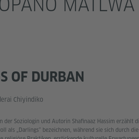
KOPANO MATLWA
S OF DURBAN
erai Chiyindiko
n der Soziologin und Autorin Shafinaaz Hassim erzählt d
voll als „Darlings” bezeichnen, während sie sich durch di
e religiöse Praktiken, erstickende kulturelle Erwartunge