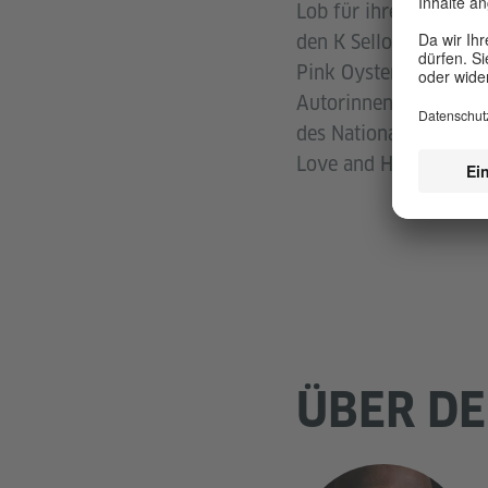
Lob für ihren Roman S
den K Sello Duiker Aw
Pink Oysters, die in d
Autorinnen unter 40, 
des National Institut
Love and Happiness, d
ÜBER DE