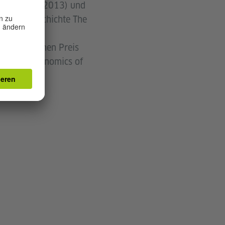
in English (2013) und
hre Kurzgeschichte The
zu einer der
 Hassim einen Preis
oman The Economics of