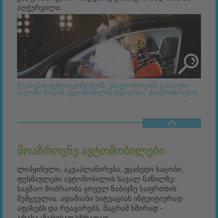
აღჭურვილი.
შეჯახების ტესტი გვიჩვენებს: უსაფრთხოების გასაბერი
ბალიში ზრდის ავტომობილის მგზავრთა უსაფრთხოებას
ᲛᲝᲐᲖᲠᲝᲕᲜᲔ ᲐᲕᲢᲝᲛᲝᲑᲘᲚᲔᲑᲘ
ლიპყინული, აკვაპლანირება, უცაბედი საცობი,
ფეხმავლები ავტომობილის სავალ ნაწილზე:
საგზაო მოძრაობა ყოველ ნაბიჯზე საფრთხის
შემცველია. ადამიანი სიტუაციას ინტუიტიურად
აფასებს და რეაგირებს, მაგრამ ხშირად -
არასაკმარისად სწრაფად.