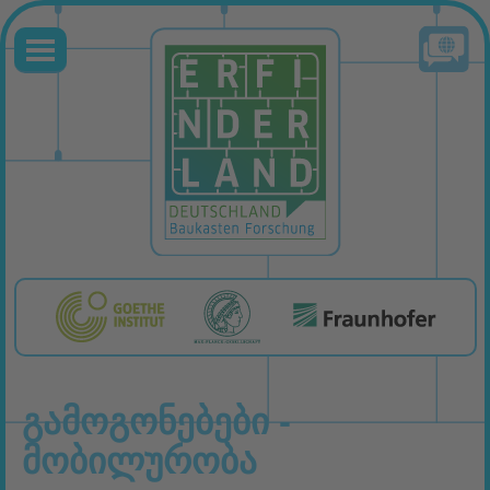
ᲒᲐᲛᲝᲒᲝᲜᲔᲑᲔᲑᲘ -
ᲛᲝᲑᲘᲚᲣᲠᲝᲑᲐ