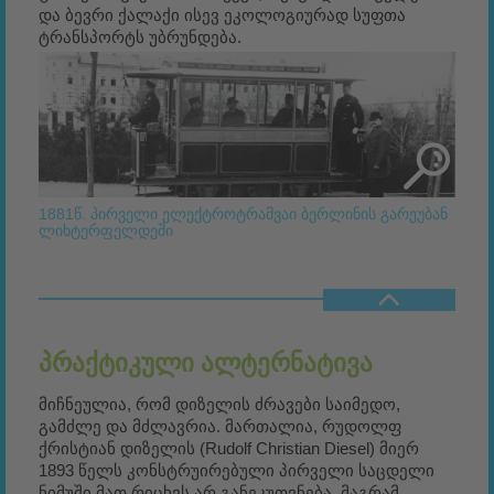
და ბევრი ქალაქი ისევ ეკოლოგიურად სუფთა
ტრანსპორტს უბრუნდება.
1881წ. პირველი ელექტროტრამვაი ბერლინის გარეუბან
ლიხტერფელდეში
ᲞᲠᲐᲥᲢᲘᲙᲣᲚᲘ ᲐᲚᲢᲔᲠᲜᲐᲢᲘᲕᲐ
მიჩნეულია, რომ დიზელის ძრავები საიმედო,
გამძლე და მძლავრია. მართალია, რუდოლფ
ქრისტიან დიზელის (Rudolf Christian Diesel) მიერ
1893 წელს კონსტრუირებული პირველი საცდელი
ნიმუში მათ რიცხვს არ განეკუთვნება, მაგრამ