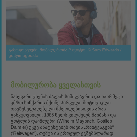
გამოგონებები: მობილურობა // ფოტო: © Sam Edwards /
gettyimages.de
ᲛᲝᲑᲘᲚᲣᲠᲝᲑᲐ ᲧᲕᲔᲚᲐᲡᲗᲕᲘᲡ
ნახევარი ცხენის ძალის სიმძლავრის და თორმეტი
კმ/სთ სიჩქარის მქონე პირველი მოტოციკლი
თავზეხელაღებული მძღოლებისთვის არაა
განკუთვნილი. 1885 წელს ვილჰელმ მაიბახი და
გოტლიბ დაიმლერი (Wilhelm Maybach, Gottlieb
Daimler) უკვე აპატენტებენ თავის „რაიტვაგენს“
(‘Reitwagen’), თუმცა ის ერთეულ ეგზემპლარად