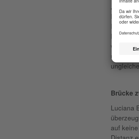
„Diese Mu
Rolle ist
Professor
Bundesuni
weiterhin
und multi
ungleiche
Brücke 
Luciana B
überzeugt
auf keine
Distanz e