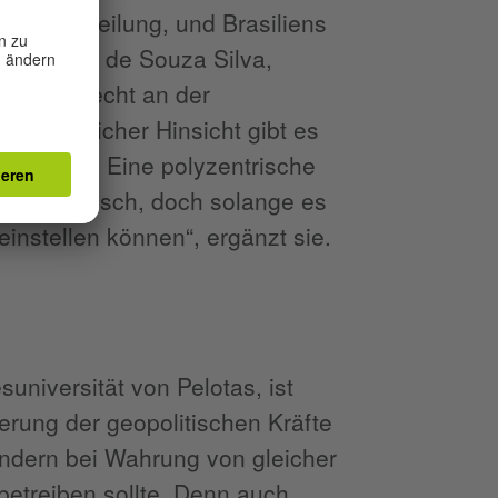
Machtverteilung, und Brasiliens
tigt Karine de Souza Silva,
ionales Recht an der
rtschaftlicher Hinsicht gibt es
 und China. Eine polyzentrische
tischer Wunsch, doch solange es
einstellen können“, ergänzt sie.
suniversität von Pelotas, ist
erung der geopolitischen Kräfte
ondern bei Wahrung von gleicher
betreiben sollte. Denn auch