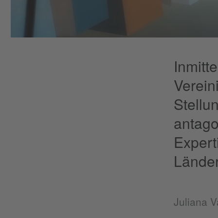
Inmitt
Verein
Stellu
antagon
Expert
Länder
Juliana V