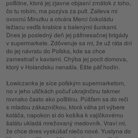
poľštine, ktorá jej zjavne objasní zmätok z toho,
čo tu robím, ma pozýva za pult. Zalieva mi
ovocnú Minutku a otvára Merci čokoládu
ležiacu vedľa krabice s balenými šunkami.
Dnes je posledný deň jej päťmesačnej brigády
v supermarkete. Zdôveruje sa mi, že už ráta dni
do jej návratu do Poľska, kde sa chce
zamestnať v kaviarni. Chýba jej pocit domova,
ktorý v Holandsku nenašla. Ešte päť hodín.
Łowiczanka je síce poľským supermarketom,
no v jeho uličkách počuť ukrajinčinu takmer
rovnako často ako poľštinu. Púšťam sa do reči
s mladou zákazníčkou, ktorá váha pri výbere
koláča, napokon si do košíka k vajíčkovému
šalátu ukladá mrežovaný medovník. Vraví mi,
že chce dnes vyskúšať niečo nové. Yustyna do