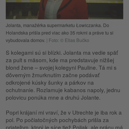
Jolanta, manažérka supermarketu Łowiczanka. Do
Holandska prišla pred viac ako 35 rokmi a práve tu si
vybudovala domov.
|
Foto: © Elias Bučko
S kolegami sú si blízki. Jolanta ma vedie späť
za pult s mäsom, kde ma predstavuje nižšej
blond žene – svojej kolegyni Pauline. Tá mi s
dôverným žmurknutím začne podávať
odkrojené kúsky šunky a párkov na
ochutnanie. Rozlamuje kabanos napoly, jednu
polovicu ponúka mne a druhú Jolante.
Popri krájaní mi vraví, že v Utrechte je iba rok a
pol. Po počiatočných pochybách prišla za
priateľom, ktorý je síce tiež Poliak, ale prácu má