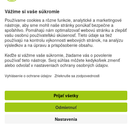
Paulina krája údeniny. Pult s mäsom je srdcom
Łowiczanky; rad zákazníkov sa pri ňom tvorí počas
celého dňa.
|
Foto: © Elias Bučko
Łowiczanka sa pomaly vyprázdňuje. „
Do
,“ kostrbato sa lúčim s ukrajinkou
pobachennya
Irinou, ktorá dopĺňa konzervy do regálu. Je tu
iba tretí deň, no prácu už má zjavne v rukách.
Pred dverami obchodu stoja Paulina s Jolantou
na fajčiarskej pauze. Ešte na chvíľu sa pri nich
pristavím a pýtam sa v miešanej poľštine a
angličtine, aké majú plány do budúcnosti a
koľko chcú v Łowiczanke ostať.
Paulina vydychuje dym a pokrčí plecami: nevie,
či tu chce ostať pár mesiacov, pár rokov, alebo