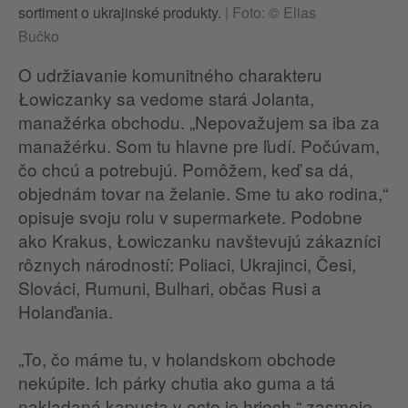
sortiment o ukrajinské produkty.
|
Foto: © Elias
Bučko
O udržiavanie komunitného charakteru
Łowiczanky sa vedome stará Jolanta,
manažérka obchodu. „Nepovažujem sa iba za
manažérku. Som tu hlavne pre ľudí. Počúvam,
čo chcú a potrebujú. Pomôžem, keď sa dá,
objednám tovar na želanie. Sme tu ako rodina,“
opisuje svoju rolu v supermarkete. Podobne
ako Krakus, Łowiczanku navštevujú zákazníci
rôznych národností: Poliaci, Ukrajinci, Česi,
Slováci, Rumuni, Bulhari, občas Rusi a
Holanďania.
„To, čo máme tu, v holandskom obchode
nekúpite. Ich párky chutia ako guma a tá
nakladaná kapusta v octe je hriech,“ zasmeje