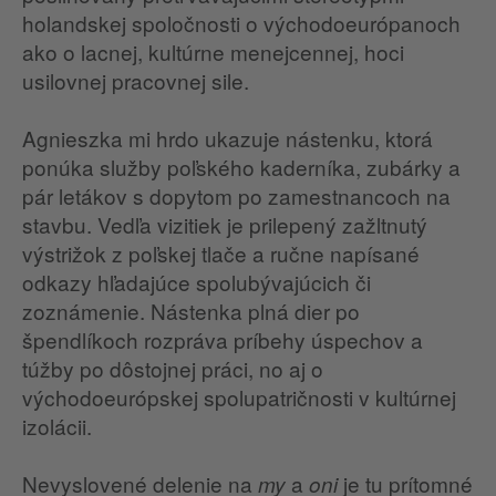
holandskej spoločnosti o východoeurópanoch
ako o lacnej, kultúrne menejcennej, hoci
usilovnej pracovnej sile.
Agnieszka mi hrdo ukazuje nástenku, ktorá
ponúka služby poľského kaderníka, zubárky a
pár letákov s dopytom po zamestnancoch na
stavbu. Vedľa vizitiek je prilepený zažltnutý
výstrižok z poľskej tlače a ručne napísané
odkazy hľadajúce spolubývajúcich či
zoznámenie. Nástenka plná dier po
špendlíkoch rozpráva príbehy úspechov a
túžby po dôstojnej práci, no aj o
východoeurópskej spolupatričnosti v kultúrnej
izolácii.
Nevyslovené delenie na
a
je tu prítomné
my
oni