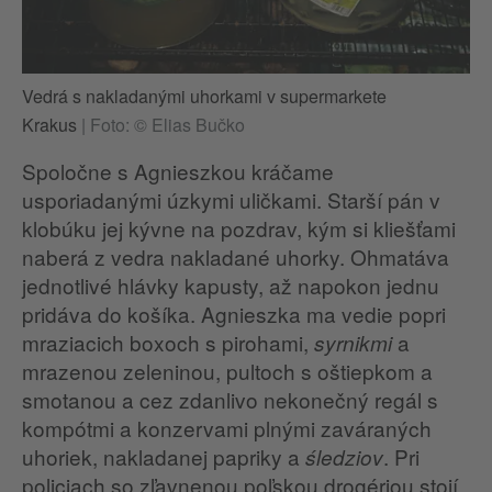
Vedrá s nakladanými uhorkami v supermarkete
Krakus
|
Foto: © Elias Bučko
Spoločne s Agnieszkou kráčame
usporiadanými úzkymi uličkami. Starší pán v
klobúku jej kývne na pozdrav, kým si kliešťami
naberá z vedra nakladané uhorky. Ohmatáva
jednotlivé hlávky kapusty, až napokon jednu
pridáva do košíka. Agnieszka ma vedie popri
mraziacich boxoch s pirohami,
a
syrnikmi
mrazenou zeleninou, pultoch s oštiepkom a
smotanou a cez zdanlivo nekonečný regál s
kompótmi a konzervami plnými zaváraných
uhoriek, nakladanej papriky a
. Pri
śledziov
policiach so zľavnenou poľskou drogériou stojí