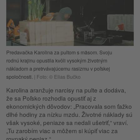
Predavačka Karolina za pultom s mäsom. Svoju
rodnú krajinu opustila kvôli vysokým životným
nákladom a pretrvávajúcemu rasizmu v poľskej
spoločnosti.
|
Foto: © Elias Bučko
Karolina aranžuje narcisy na pulte a dodáva,
že sa Poľsko rozhodla opustiť aj z
ekonomických dôvodov: „Pracovala som ťažko
dlhé hodiny za nízku mzdu. Životné náklady sú
však vysoké, peniaze sa nedali ušetriť,“ vraví.
„Tu zarobím viac a môžem si kúpiť viac za
rovnaký peniaz.“