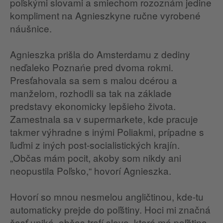
poľskými slovami a smiechom rozoznám jedine
kompliment na Agnieszkyne ručne vyrobené
náušnice.
Agnieszka prišla do Amsterdamu z dediny
neďaleko Poznańe pred dvoma rokmi.
Presťahovala sa sem s malou dcérou a
manželom, rozhodli sa tak na základe
predstavy ekonomicky lepšieho života.
Zamestnala sa v supermarkete, kde pracuje
takmer výhradne s inými Poliakmi, prípadne s
ľuďmi z iných post-socialistických krajín.
„Občas mám pocit, akoby som nikdy ani
neopustila Poľsko,“ hovorí Agnieszka.
Hovorí so mnou nesmelou angličtinou, kde-tu
automaticky prejde do poľštiny. Hoci mi značná
časť uniká, občas trafí slovo, ktoré má poľština