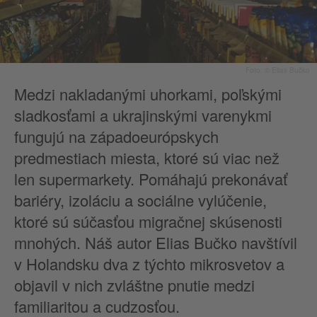
Foto: © Elias Bučko
Medzi nakladanými uhorkami, poľskými
sladkosťami a ukrajinskými varenykmi
fungujú na západoeurópskych
predmestiach miesta, ktoré sú viac než
len supermarkety. Pomáhajú prekonávať
bariéry, izoláciu a sociálne vylúčenie,
ktoré sú súčasťou migračnej skúsenosti
mnohých. Náš autor Elias Bučko navštívil
v Holandsku dva z týchto mikrosvetov a
objavil v nich zvláštne pnutie medzi
familiaritou a cudzosťou.