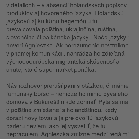
v detailoch – v absencii holandských popisov
produktov aj hovoreného jazyka. Holandskú
jazykovú aj kultúrnu hegemóniu tu
prevalcovala poľština, ukrajinčina, ruština,
slovenčina či balkánske jazyky. „Naše jazyky,“
hovorí Agnieszka. Ak porozumenie nevznikne
v priamej komunikácii, nahrádza ho zdieľaná
východoeurópska migrantská skúsenosť a
chute, ktoré supermarket ponúka.
Náš rozhovor preruší pani s otázkou, či máme
rumunský boršč – nemôže ho mimo bývalého
domova v Bukurešti nikde zohnať. Pýta sa ma
v poľštine zmiešanej s holandštinou, kedy
dorazí nový tovar a ja pre dvojitú jazykovú
bariéru neviem, ako jej vysvetliť, že tu
nepracujem. Agnieszka zmizne medzi regálmi