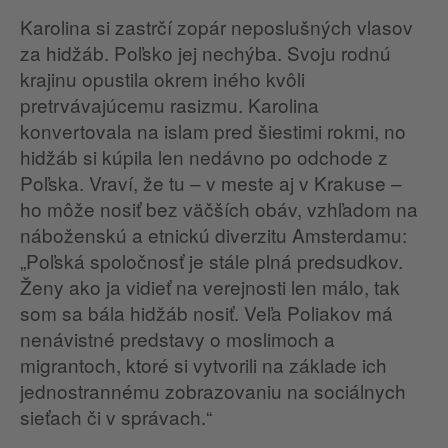
Karolina si zastrčí zopár neposlušných vlasov
za hidžáb. Poľsko jej nechýba. Svoju rodnú
krajinu opustila okrem iného kvôli
pretrvávajúcemu rasizmu. Karolina
konvertovala na islam pred šiestimi rokmi, no
hidžáb si kúpila len nedávno po odchode z
Poľska. Vraví, že tu – v meste aj v Krakuse –
ho môže nosiť bez väčších obáv, vzhľadom na
náboženskú a etnickú diverzitu Amsterdamu:
„Poľská spoločnosť je stále plná predsudkov.
Ženy ako ja vidieť na verejnosti len málo, tak
som sa bála hidžáb nosiť. Veľa Poliakov má
nenávistné predstavy o moslimoch a
migrantoch, ktoré si vytvorili na základe ich
jednostrannému zobrazovaniu na sociálnych
sieťach či v správach.“