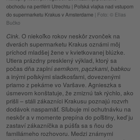
obchodu na periférii Utrechtu | Poľská vlajka nad vstupom
do supermarketu Krakus v Amsterdame
|
Foto: © Elias
Bučko
O niekoľko rokov neskôr zvonček na
Cink.
dverách supermarketu Krakus oznámi môj
príchod mladšej žene v kvietkovanej blúzke.
Utiera prázdny presklený výklad, ktorý sa
počas dňa zaplní
,
,
sernikom
pączkami
babkou
a inými poľskými sladkosťami, dovezenými
priamo z pekárne vo Varšave. Agnieszka s
úsmevom konštatuje, že zmiznú tak rýchlo, ako
prišli – stáli zákazníci Krakusu poznajú rozvrh
dodávok naspamäť. Sľubuje mi ochutnávku na
neskôr a v momente prepína do poľštiny, keď ju
zastaví zákazníčka a púšťa sa s ňou do
familiárneho rozhovoru. Medzi známymi