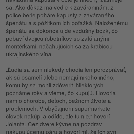
sa. Ako dôkaz ma vedie k zaváraninám, z
police berie poháre kapusty a zaváraného
špenátu a s pôžitkom ich poťažká. Naloženému
špenátu sa dokonca ujde vzdušný bozk, čo
pobaví dvojicu robotníkov so zafúľanými
montérkami, načahujúcich sa za krabicou
ukrajinského vína.
„Ľudia sa sem niekedy chodia len porozprávať,
ak sú osamelí alebo nemajú nikoho iného,
komu by sa mohli zdôveriť. Niektorých
poznáme roky a vieme, čo kupujú. Hovoria
nám o chorobe, deťoch, bežnom živote a
problémoch. V obyčajnom supermarkete
človek nakúpi a odíde, ale tu nie,“ hovorí
Jolanta. Cez dvere kývne na pozdrav
nakupujúcemu páru a hovorí mi, že ich syn