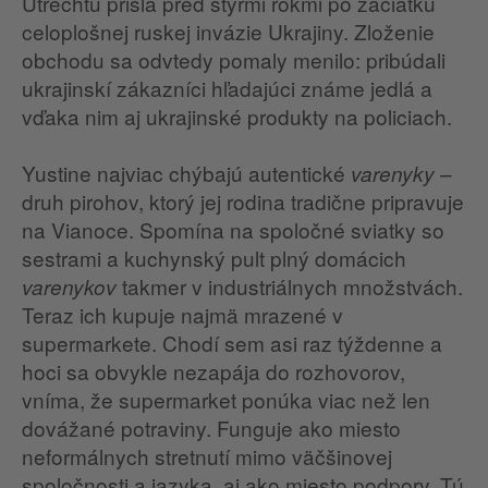
Utrechtu prišla pred štyrmi rokmi po začiatku
celoplošnej ruskej invázie Ukrajiny. Zloženie
obchodu sa odvtedy pomaly menilo: pribúdali
ukrajinskí zákazníci hľadajúci známe jedlá a
vďaka nim aj ukrajinské produkty na policiach.
Yustine najviac chýbajú autentické
–
varenyky
druh pirohov, ktorý jej rodina tradične pripravuje
na Vianoce. Spomína na spoločné sviatky so
sestrami a kuchynský pult plný domácich
takmer v industriálnych množstvách.
varenykov
Teraz ich kupuje najmä mrazené v
supermarkete. Chodí sem asi raz týždenne a
hoci sa obvykle nezapája do rozhovorov,
vníma, že supermarket ponúka viac než len
dovážané potraviny. Funguje ako miesto
neformálnych stretnutí mimo väčšinovej
spoločnosti a jazyka, aj ako miesto podpory. Tú