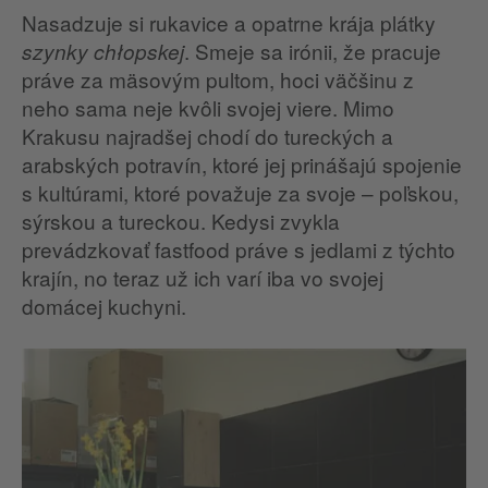
Nasadzuje si rukavice a opatrne krája plátky
. Smeje sa irónii, že pracuje
szynky chłopskej
práve za mäsovým pultom, hoci väčšinu z
neho sama neje kvôli svojej viere. Mimo
Krakusu najradšej chodí do tureckých a
arabských potravín, ktoré jej prinášajú spojenie
s kultúrami, ktoré považuje za svoje – poľskou,
sýrskou a tureckou. Kedysi zvykla
prevádzkovať fastfood práve s jedlami z týchto
krajín, no teraz už ich varí iba vo svojej
domácej kuchyni.