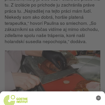
tu. Z izolácie po príchode ju zachránila práve
práca tu. „Najradšej na tejto práci mám ľudí.
Niekedy som ako dobrá, horšie platená
terapeutka,“ hovorí Paulina so smiechom. „So
zákazníkmi sa občas vidíme aj mimo obchodu,
zdieľame spolu naše trápenia, koré naši
holandskí susedia nepochopia,“ dodáva.