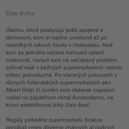
Elias Bučko
Útechu, ktoré poskytujú jedlá spojené s
domovom, som si naplno uvedomil až po
niekoľkých rokoch života v Holandsku. Keď
som sa jedného večera rozhodol upiecť
makovník, narazil som na nečakaný problém:
zohnať mak v bežných supermarketoch nebolo
vôbec jednoduché. Po viacerých pokusoch v
rôznych holandských supermarketoch ako
Albert Heijn či Jumbo som riešenie napokon
našiel na západnom okraji Amsterdamu, na
konci električkovej linky číslo šesť.
Regály poľského supermarketu Krakus
ponúkali zmes dôverne známych aj cudzích