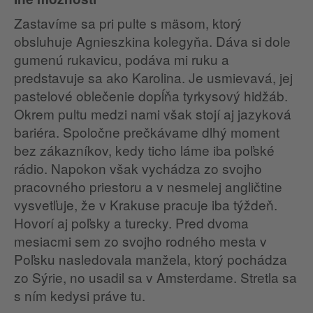
Zastavíme sa pri pulte s mäsom, ktorý
obsluhuje Agnieszkina kolegyňa. Dáva si dole
gumenú rukavicu, podáva mi ruku a
predstavuje sa ako Karolina. Je usmievavá, jej
pastelové oblečenie dopĺňa tyrkysový hidžáb.
Okrem pultu medzi nami však stojí aj jazyková
bariéra. Spoločne prečkávame dlhý moment
bez zákazníkov, kedy ticho láme iba poľské
rádio. Napokon však vychádza zo svojho
pracovného priestoru a v nesmelej angličtine
vysvetľuje, že v Krakuse pracuje iba týždeň.
Hovorí aj poľsky a turecky. Pred dvoma
mesiacmi sem zo svojho rodného mesta v
Poľsku nasledovala manžela, ktorý pochádza
zo Sýrie, no usadil sa v Amsterdame. Stretla sa
s ním kedysi práve tu.