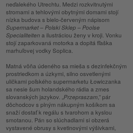
neďalekého Utrechtu. Medzi rozkvitnutými
stromami a tehlovými obytnými domami stojí
nízka budova s bielo-červeným nápisom
Supermarket – Polski Sklep – Poolse
a ilustráciou ženy v kroji. Vonku
Specialiteiten
stojí zaparkovaná motorka a dopitá fľaška
marhuľovej vodky Soplica.
Matná vôňa údeného sa mieša s dezinfekčným
prostriedkom a úzkymi, silno osvetlenými
uličkami poľského supermarketu Łowiczanka
sa nesie šum holandského rádia a zmes
slovanských jazykov. „
,” pár
Przepraszam
dôchodcov s plným nákupným košíkom sa
snaží dostať k regálu s tvarohom a kyslou
smotanou. Pán so slúchadlami si obzerá
vystavené obrusy s kvetinovými výšivkami,