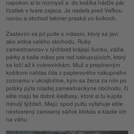
napokon si to rozmyslí a do košíka hádže pár
lízatiek v tvare zajaca. Je nedeľa pred Veľkou
nocou a obchod takmer praská vo švíkoch.
Zastavím sa pri pulte s mäsom, ktorý sa javí
ako srdce celého obchodu. Ruky
zamestnancov v rýchlosti krájajú šunku, vážia
párky a balia mäso pre rad nakupujúcich, ktorý
sa točí až k cukrovinkám. Muž s preplneným
košíkom nahlas číta z papierového nákupného
zoznamu v ukrajinčine, kým sa žena za ním po
poľsky pýta mladej zamestnankyne obchodu, či
ešte majú tie dobré
, ktoré si tu kúpila
kielbasy
minulý týždeň. Majú: spod pultu vyťahuje ešte
neotvorený zarosený sáčok klobás a kladie ich
na váhu.