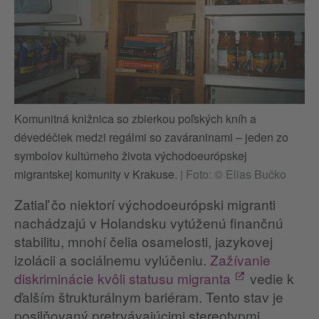
Komunitná knižnica so zbierkou poľských kníh a
dévedéčiek medzi regálmi so zaváraninami – jeden zo
symbolov kultúrneho života východoeurópskej
migrantskej komunity v Krakuse.
|
Foto: © Elias Bučko
Zatiaľ čo niektorí východoeurópski migranti
nachádzajú v Holandsku vytúženú finančnú
stabilitu, mnohí čelia osamelosti, jazykovej
izolácii a sociálnemu vylúčeniu.
Zažívanie
diskriminácie kvôli statusu migranta
vedie k
ďalším štrukturálnym bariéram. Tento stav je
posilňovaný pretrvávajúcimi stereotypmi