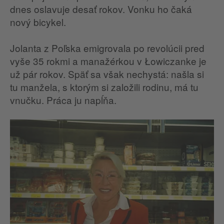
dnes oslavuje desať rokov. Vonku ho čaká
nový bicykel.
Jolanta z Poľska emigrovala po revolúcii pred
vyše 35 rokmi a manažérkou v Łowiczanke je
už pár rokov. Späť sa však nechystá: našla si
tu manžela, s ktorým si založili rodinu, má tu
vnučku. Práca ju napĺňa.