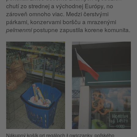
chutí zo strednej a východnej Európy, no
zároveň omnoho viac. Medzi čerstvými
párkami, konzervami boršču a mrazenými
postupne zapustila korene komunita.
pelmenmi
Nákupný košík pri regáloch Łowiczanky, poľského