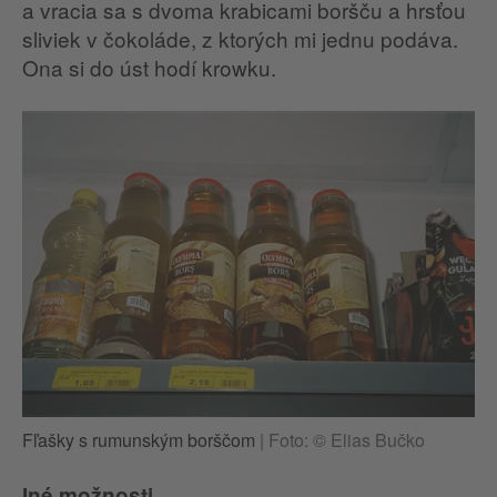
a vracia sa s dvoma krabicami boršču a hrsťou
sliviek v čokoláde, z ktorých mi jednu podáva.
Ona si do úst hodí krowku.
Fľašky s rumunským borščom
|
Foto: © Elias Bučko
Iné možnosti