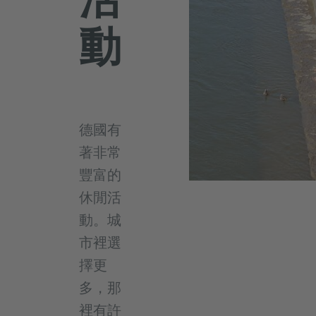
動
德國有
著非常
豐富的
休閒活
動。城
市裡選
擇更
多，那
裡有許