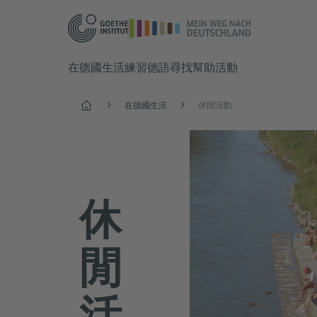
在德國生活
練習德語
尋找幫助
活動
首頁
在德國生活
休閒活動
休
閒
活