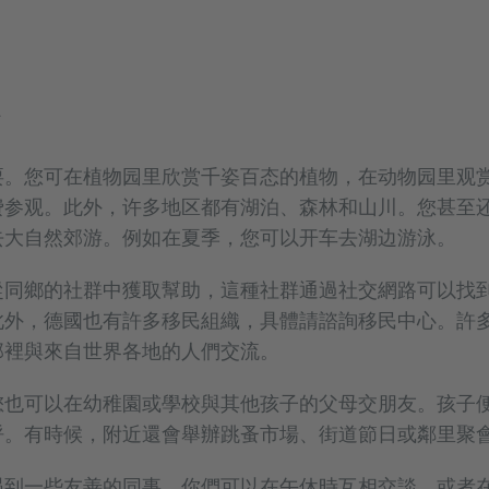
耍。您可在植物园里欣赏千姿百态的植物，在动物园里观
费参观。此外，许多地区都有湖泊、森林和山川。您甚至
去大自然郊游。例如在夏季，您可以开车去湖边游泳。
從同鄉的社群中獲取幫助，這種社群通過社交網路可以找
此外，德國也有許多移民組織，具體請諮詢移民中心。許
那裡與來自世界各地的人們交流。
您也可以在幼稚園或學校與其他孩子的父母交朋友。孩子
呼。有時候，附近還會舉辦跳蚤市場、街道節日或鄰里聚
遇到一些友善的同事。你們可以在午休時互相交談，或者