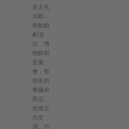
多文化
活動，
例如戲
劇演
出、博
物館和
音樂
會，有
很多的
餐廳和
商店，
也有公
共交
通。也