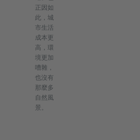
正因如
此，城
市生活
成本更
高，環
境更加
嘈雜，
也沒有
那麼多
自然風
景。