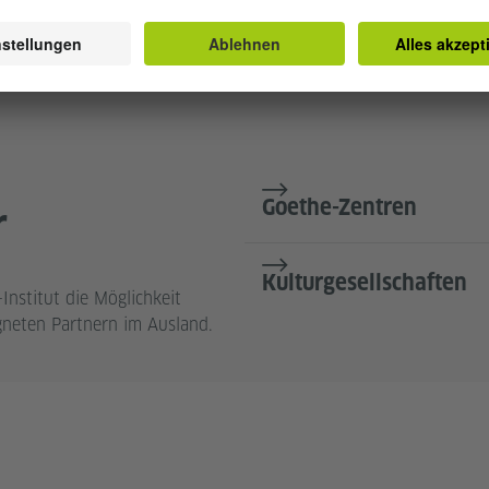
Goethe-Zentren
r
Kulturgesellschaften
nstitut die Möglichkeit
gneten Partnern im Ausland.