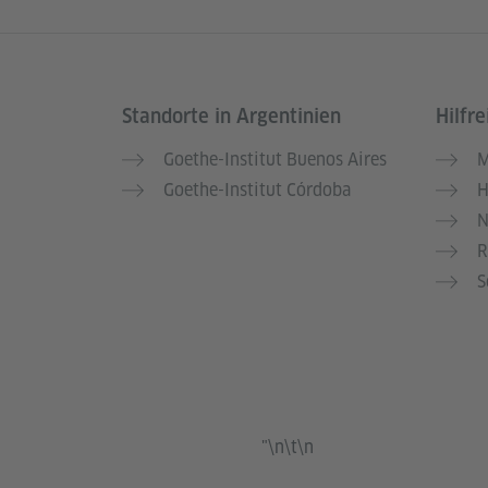
Standorte in Argentinien
Hilfre
Service- und Informationsbereich
Goethe-Institut Buenos Aires
M
Goethe-Institut Córdoba
H
N
R
S
"\n\t\n