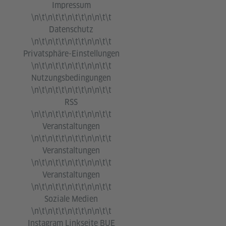
Impressum
\n\t\n\t\t\n\t\t\n\n\t\t
Datenschutz
\n\t\n\t\t\n\t\t\n\n\t\t
Privatsphäre-Einstellungen
\n\t\n\t\t\n\t\t\n\n\t\t
Nutzungsbedingungen
\n\t\n\t\t\n\t\t\n\n\t\t
RSS
\n\t\n\t\t\n\t\t\n\n\t\t
Veranstaltungen
\n\t\n\t\t\n\t\t\n\n\t\t
Veranstaltungen
\n\t\n\t\t\n\t\t\n\n\t\t
Veranstaltungen
\n\t\n\t\t\n\t\t\n\n\t\t
Soziale Medien
\n\t\n\t\t\n\t\t\n\n\t\t
Instagram Linkseite BUE