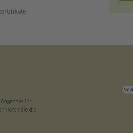
ertifikate
News
 Angebote für
nnieren Sie die
.