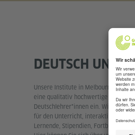
DEUTSCH UNTER
Unsere Institute in Melbourne und Sy
eine qualitativ hochwertige Fortbild
Deutschlehrer*innen ein. Wir bieten 
für den Unterricht, interaktive Bild
Lernende, Stipendien, Fortbildungen 