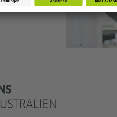
gebote informieren
© Getty Images
NS
AUSTRALIEN