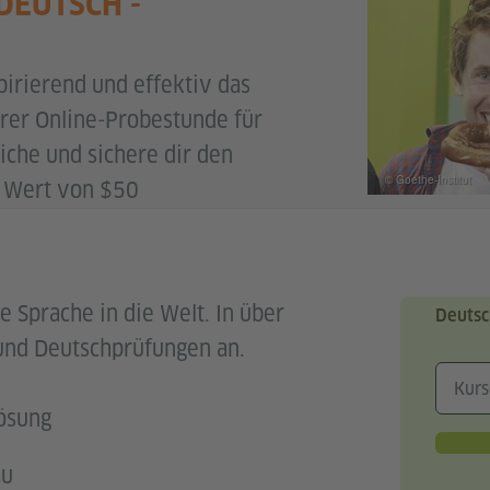
DEUTSCH -
pirierend und effektiv das
rer Online-Probestunde für
che und sichere dir den
© Goethe-Institut
m Wert von $50
e Sprache in die Welt. In über
Deutsc
und Deutschprüfungen an.
Lösung
au