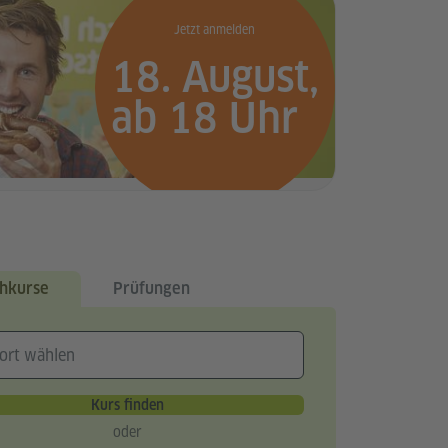
Jetzt anmelden
18. August,
ab 18 Uhr
hkurse
Prüfungen
Kurs finden
oder