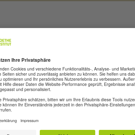
RICHTEN
dney setzen sich für
ung von
kostenlose Materialien
ungsprogramme für
und vieles mehr an.