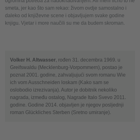
ogromna potreba za nadoknađivanjem. Ali meni lično to ne
smeta, jer kao što sam rekao: živom ovdje samostalno i
daleko od književne scene i objavljujem svake godine
knjigu. Vjetar i more naučili su me da budem skroman.
Volker H. Altwasser
, rođen 31. decembra 1969. u
Greifswaldu (Mecklenburg-Vorpommern), postao je
poznat 2001. godine, zahvaljujući svom romanu Wie
ich vom Ausschneiden loskam (Kako sam se
oslobodio izrezivanja). Autor je dobitnik nekoliko
nagrada, između ostalog, Nagrade Italo Svevo 2011.
godine. Godine 2014. objavljen je njegov posljednji
roman Glückliches Sterben (Sretno umiranje).