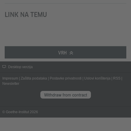
LINK NA TEMU
VRH
Desktop verzija
Impresum
|
Zaštita podataka
|
Postavke privatnosti
|
Uslovi korištenja
|
RSS
|
Newsletter
Withdraw from contract
© Goethe-Institut 2026