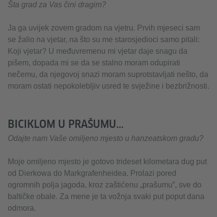
Šta grad za Vas čini dragim?
Ja ga uvijek zovem gradom na vjetru. Prvih mjeseci sam
se žalio na vjetar, na što su me starosjedioci samo pitali:
Koji vjetar? U međuvremenu mi vjetar daje snagu da
pišem, dopada mi se da se stalno moram odupirati
nečemu, da njegovoj snazi moram suprotstavljati nešto, da
moram ostati nepokolebljiv usred te svježine i bezbrižnosti.
BICIKLOM U PRAŠUMU...
Odajte nam Vaše omiljeno mjesto u hanzeatskom gradu?
Moje omiljeno mjesto je gotovo trideset kilometara dug put
od Dierkowa do Markgrafenheidea. Prolazi pored
ogromnih polja jagoda, kroz zaštićenu „prašumu”, sve do
baltičke obale. Za mene je ta vožnja svaki put poput dana
odmora.