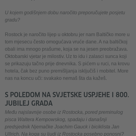
U kojem godišnjem dobu naročito preporučujete posjetu
gradu?
Rostock je naročito lijep u oktobru jer nam Baltičko more u
tom mjesecu često omogućava vruće dane. A na baltičkoj
obali ima mnogo prašume, koja se na jesen preobražava.
Oktobarski vjetar je milostiv. Uz to idu i zalasci sunca koji
se prikazuju tačno prije dnevnika. S pićem u ruci, na krovu
hotela, čak bez puno premišljanja isključiš i mobitel. More
nas na koncu uči: svakako nemaš šta da kažeš.
S POLEDOM NA SVJETSKE USPJEHE I 800.
JUBILEJ GRADA
Među najslavnije osobe iz Rostocka, pored preminulog
pisca Waltera Kempowskog, spadaju i današnji
predsjednik Njemačke Joachim Gauck i biciklista Jan
Ullrich. Na koga su ljudi iz Rostocka posebno ponosni?