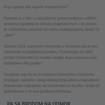
Koja zgrada Vas najviše impresionira?
Rostock je u ratu i u socijalizmu gotovo potpuno uništen,
ponovna izgradnja je odisala pragmatizmom, i do danas
je. u Rostocku urbanisti ne misle u kategorijama „lijepo” ili
„staro”.
Godine 1419. osnovani Univerzitet u Rostocku bio je prvi
univerzitet na baltičkom prostoru. Pored toga, od 1947.
postoji Univerzitet za muziku i teatar. Koja ustanova više
obilježava sliku grada?
To pitanje nije fer jer je naravno Univerzitet u Rostocku
značajan, naročito i zbog velikog broja otkrića nagrađenih
Nobelovom nagradom, ali Univerzitet za muziku i teatar je
jednostavno u srcima građana Rostocka.
…PA SA BRODOM NA ODMOR