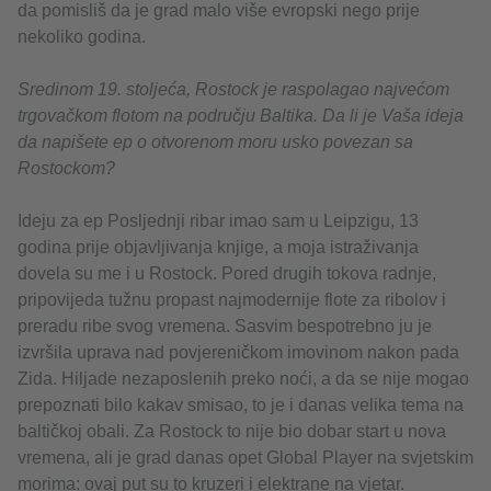
da pomisliš da je grad malo više evropski nego prije
nekoliko godina.
Sredinom 19. stoljeća, Rostock je raspolagao najvećom
trgovačkom flotom na području Baltika. Da li je Vaša ideja
da napišete ep o otvorenom moru usko povezan sa
Rostockom?
Ideju za ep Posljednji ribar imao sam u Leipzigu, 13
godina prije objavljivanja knjige, a moja istraživanja
dovela su me i u Rostock. Pored drugih tokova radnje,
pripovijeda tužnu propast najmodernije flote za ribolov i
preradu ribe svog vremena. Sasvim bespotrebno ju je
izvršila uprava nad povjereničkom imovinom nakon pada
Zida. Hiljade nezaposlenih preko noći, a da se nije mogao
prepoznati bilo kakav smisao, to je i danas velika tema na
baltičkoj obali. Za Rostock to nije bio dobar start u nova
vremena, ali je grad danas opet Global Player na svjetskim
morima: ovaj put su to kruzeri i elektrane na vjetar.