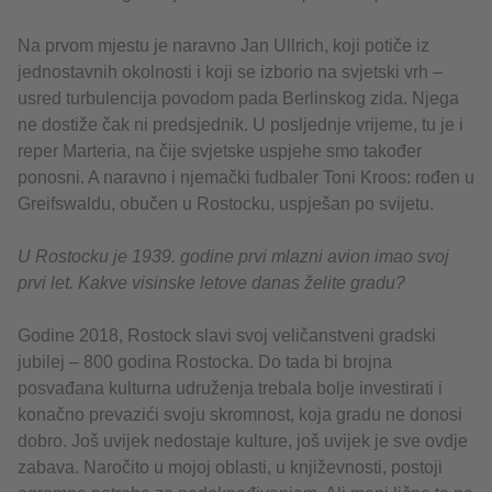
Na prvom mjestu je naravno Jan Ullrich, koji potiče iz
jednostavnih okolnosti i koji se izborio na svjetski vrh –
usred turbulencija povodom pada Berlinskog zida. Njega
ne dostiže čak ni predsjednik. U posljednje vrijeme, tu je i
reper Marteria, na čije svjetske uspjehe smo također
ponosni. A naravno i njemački fudbaler Toni Kroos: rođen u
Greifswaldu, obučen u Rostocku, uspješan po svijetu.
U Rostocku je 1939. godine prvi mlazni avion imao svoj
prvi let. Kakve visinske letove danas želite gradu?
Godine 2018, Rostock slavi svoj veličanstveni gradski
jubilej – 800 godina Rostocka. Do tada bi brojna
posvađana kulturna udruženja trebala bolje investirati i
konačno prevazići svoju skromnost, koja gradu ne donosi
dobro. Još uvijek nedostaje kulture, još uvijek je sve ovdje
zabava. Naročito u mojoj oblasti, u književnosti, postoji